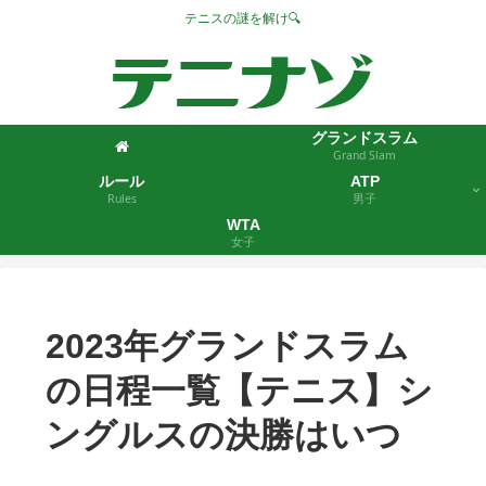
テニスの謎を解け🔍
グランドスラム
Grand Slam
ルール
ATP
Rules
男子
WTA
女子
2023年グランドスラム
の日程一覧【テニス】シ
ングルスの決勝はいつ