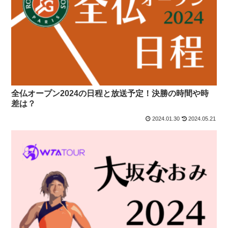
全仏オープン2024の日程と放送予定！決勝の時間や時
差は？
2024.01.30
2024.05.21