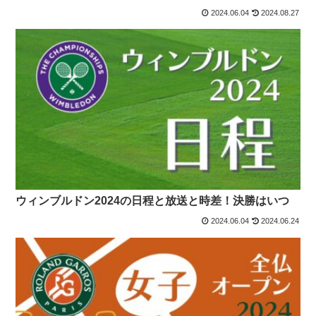
2024.06.04
2024.08.27
ウィンブルドン2024の日程と放送と時差！決勝はいつ
2024.06.04
2024.06.24