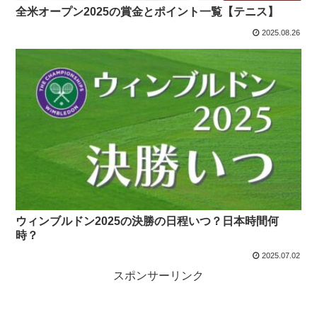
全米オープン2025の賞金とポイント一覧【テニス】
2025.08.26
ウィンブルドン2025の決勝の日程いつ？日本時間何
時？
2025.07.02
スポンサーリンク