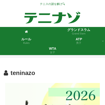
テニスの謎を解け🔍
グランドスラム
Grand Slam
ルール
ATP
Rules
男子
WTA
女子
teninazo