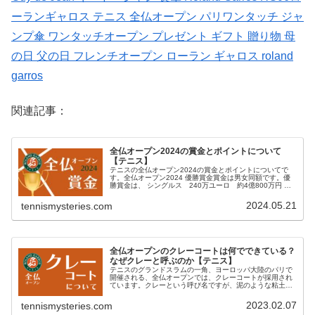
ーランギャロス テニス 全仏オープン パリワンタッチ ジャ
ンプ傘 ワンタッチオープン プレゼント ギフト 贈り物 母
の日 父の日 フレンチオープン ローラン ギャロス roland
garros
関連記事：
全仏オープン2024の賞金とポイントについて
【テニス】
テニスの全仏オープン2024の賞金とポイントについてで
す。全仏オープン2024 優勝賞金賞金は男女同額です。優
勝賞金は、 シングルス 240万ユーロ 約4億800万円 ダ
ブルス 59万ユーロ 約1億円レートは、1ユーロ＝約
169.90円。2...
2024.05.21
tennismysteries.com
全仏オープンのクレーコートは何でできている？
なぜクレーと呼ぶのか【テニス】
テニスのグランドスラムの一角、ヨーロッパ大陸のパリで
開催される、全仏オープンでは、クレーコートが採用され
ています。クレーという呼び名ですが、泥のような粘土で
はなくて、独特な赤茶色の土のようなもの。表面のこの色
は、レンガを砕いた粉でできていま...
2023.02.07
tennismysteries.com