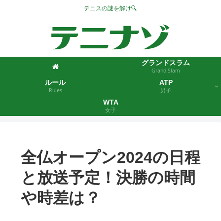
テニスの謎を解け🔍
グランドスラム
Grand Slam
ルール
ATP
Rules
男子
WTA
女子
全仏オープン2024の日程
と放送予定！決勝の時間
や時差は？