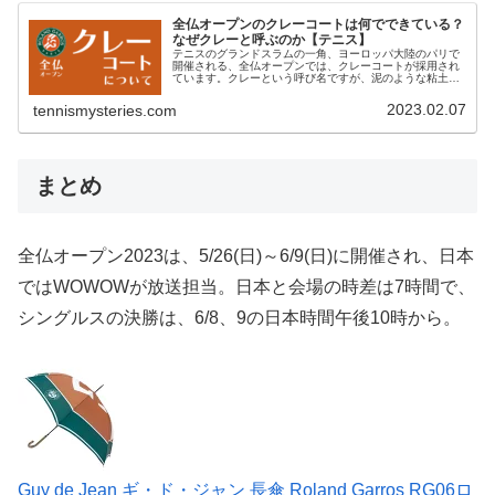
全仏オープンのクレーコートは何でできている？
なぜクレーと呼ぶのか【テニス】
テニスのグランドスラムの一角、ヨーロッパ大陸のパリで
開催される、全仏オープンでは、クレーコートが採用され
ています。クレーという呼び名ですが、泥のような粘土で
はなくて、独特な赤茶色の土のようなもの。表面のこの色
は、レンガを砕いた粉でできていま...
2023.02.07
tennismysteries.com
まとめ
全仏オープン2023は、5/26(日)～6/9(日)に開催され、日本
ではWOWOWが放送担当。日本と会場の時差は7時間で、
シングルスの決勝は、6/8、9の日本時間午後10時から。
Guy de Jean ギ・ド・ジャン 長傘 Roland Garros RG06ロ