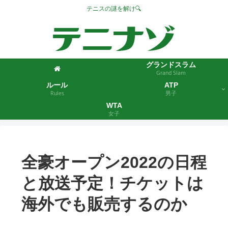
テニスの謎を解け🔍
グランドスラム
Grand Slam
ルール
ATP
Rules
男子
WTA
女子
全豪オープン2022の日程
と放送予定！チケットは
海外でも販売するのか