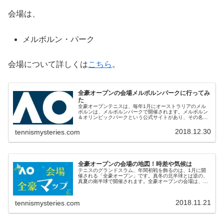
会場は、
メルボルン・パーク
会場について詳しくは
こちら
。
全豪オープンの会場メルボルンパークに行ってみ
た
全豪オープンテニスは、毎年1月にオーストラリアのメル
ボルンは、メルボルンパークで開催されます。メルボルン
＆オリンピックパークという公式サイトがあり、その名の
通り、過去にオリンピックが開催された場所です。メルボ
ルンパークがテニスの会場で、オリ...
2018.12.30
tennismysteries.com
全豪オープンの会場の地図！時差や気候は
テニスのグランドスラム、年間初戦を飾るのは、1月に開
催される「全豪オープン」です。真冬の北半球とは逆の、
真夏の南半球で開催されます。全豪オープンの会場は、オ
ーストラリアのメルボルン・パーク。会場マップや場所、
日本との時差などについて、そして...
2018.11.21
tennismysteries.com