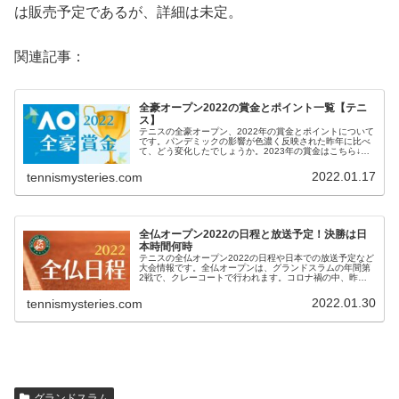
は販売予定であるが、詳細は未定。
関連記事：
全豪オープン2022の賞金とポイント一覧【テニ
ス】
テニスの全豪オープン、2022年の賞金とポイントについて
です。パンデミックの影響が色濃く反映された昨年に比べ
て、どう変化したでしょうか。2023年の賞金はこちら↓。
全豪オープン2022 優勝賞金全豪オープンの賞金は、男女
同額です。優勝賞金は...
2022.01.17
tennismysteries.com
全仏オープン2022の日程と放送予定！決勝は日
本時間何時
テニスの全仏オープン2022の日程や日本での放送予定など
大会情報です。全仏オープンは、グランドスラムの年間第
2戦で、クレーコートで行われます。コロナ禍の中、昨年
は1週間の延期、一昨年は秋に延期して開催されました
が、今年は、例年通り開催される...
2022.01.30
tennismysteries.com
グランドスラム