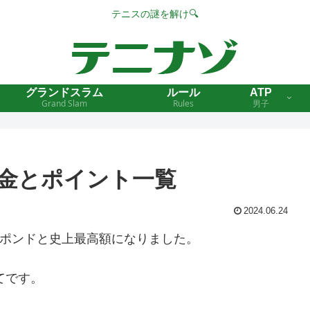
テニスの謎を解け🔍
グランドスラム
ルール
ATP
Grand Slam
Rules
男子
賞金とポイント一覧
2024.06.24
0万ポンドと史上最高額になりました。
てです。