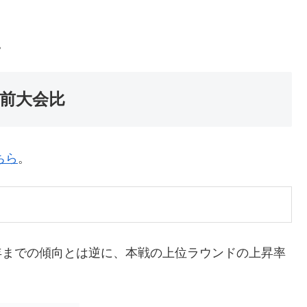
。
と前大会比
ちら
。
昨年までの傾向とは逆に、本戦の上位ラウンドの上昇率