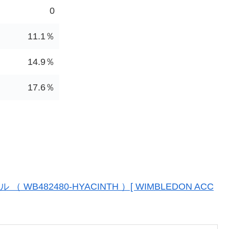
0
11.1％
14.9％
17.6％
B482480-HYACINTH ）[ WIMBLEDON ACC