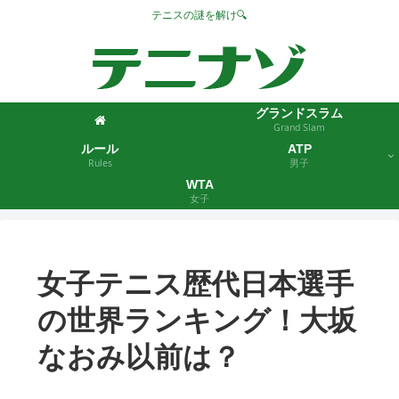
テニスの謎を解け🔍
グランドスラム
Grand Slam
ルール
ATP
Rules
男子
WTA
女子
女子テニス歴代日本選手
の世界ランキング！大坂
なおみ以前は？