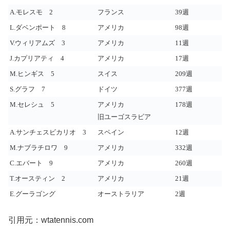
A.モレスモ 2
フランス
39週
L.ダベンポート 8
アメリカ
98週
V.ウィリアムズ 3
アメリカ
11週
J.カプリアティ 4
アメリカ
17週
M.ヒンギス 5
スイス
209週
S.グラフ 7
ドイツ
377週
M.セレシュ 5
アメリカ
178週
旧ユーゴスラビア
A.サンチェスビカリオ 3
スペイン
12週
M.ナブラチロワ 9
アメリカ
332週
C.エバート 9
アメリカ
260週
T.オースティン 2
アメリカ
21週
E.グーラゴング
オーストラリア
2週
引用元：wtatennis.com