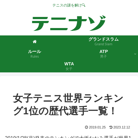
テニスの謎を解け🔍
グランドスラム
Grand Slam
ルール
ATP
Rules
男子
WTA
女子
女子テニス世界ランキン
グ1位の歴代選手一覧！
2019.01.25
2023.12.12