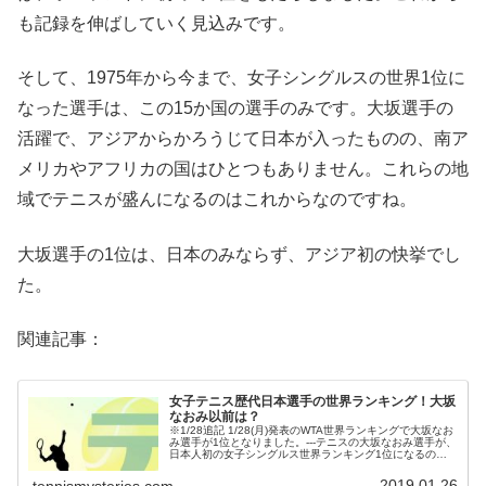
も記録を伸ばしていく見込みです。
そして、1975年から今まで、女子シングルスの世界1位に
なった選手は、この15か国の選手のみです。大坂選手の
活躍で、アジアからかろうじて日本が入ったものの、南ア
メリカやアフリカの国はひとつもありません。これらの地
域でテニスが盛んになるのはこれからなのですね。
大坂選手の1位は、日本のみならず、アジア初の快挙でし
た。
関連記事：
女子テニス歴代日本選手の世界ランキング！大坂
なおみ以前は？
※1/28追記 1/28(月)発表のWTA世界ランキングで大坂なお
み選手が1位となりました。---テニスの大坂なおみ選手が、
日本人初の女子シングルス世界ランキング1位になるので
はと期待がかかっています。ではこれまでの日本女子テニ
ス選手は、世...
2019.01.26
tennismysteries.com