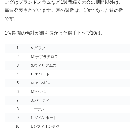
ングはグランドスラムなど1週間続く大会の期間以外は、
毎週発表されています。表の週数は、1位であった週の数
です。
1位期間の合計が最も長かった選手トップ10は、
1
S.グラフ
2
M.ナブラチロワ
3
S.ウィリアムズ
4
C.エバート
5
M.ヒンギス
6
M.セレシュ
7
A.バーティ
8
J.エナン
9
L.ダベンポート
10
I.シフィオンテク