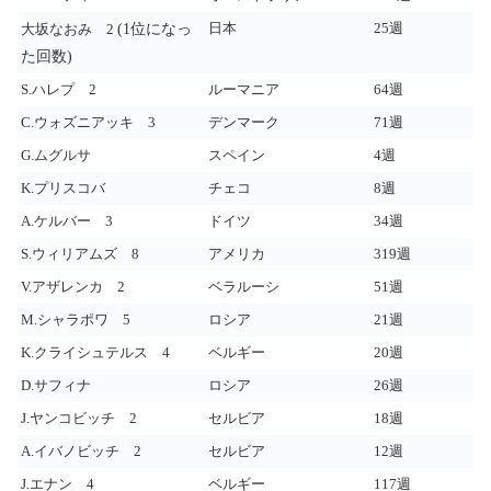
(1位になっ
日本
25週
大坂なおみ 2
た回数)
S.ハレプ 2
ルーマニア
64週
C.ウォズニアッキ 3
デンマーク
71週
G.ムグルサ
スペイン
4週
K.プリスコバ
チェコ
8週
A.ケルバー 3
ドイツ
34週
S.ウィリアムズ 8
アメリカ
319週
V.アザレンカ 2
ベラルーシ
51週
M.シャラポワ 5
ロシア
21週
K.クライシュテルス 4
ベルギー
20週
D.サフィナ
ロシア
26週
J.ヤンコビッチ 2
セルビア
18週
A.イバノビッチ 2
セルビア
12週
J.エナン 4
ベルギー
117週