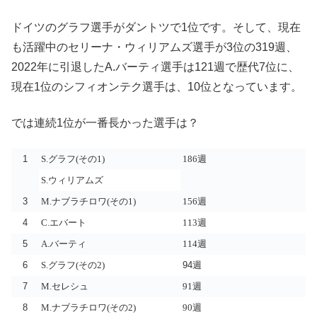
ドイツのグラフ選手がダントツで1位です。そして、現在
も活躍中のセリーナ・ウィリアムズ選手が3位の319週、
2022年に引退したA.バーティ選手は121週で歴代7位に、
現在1位のシフィオンテク選手は、10位となっています。
では連続1位が一番長かった選手は？
1
S.グラフ(その1)
186週
S.ウィリアムズ
3
M.ナブラチロワ(その1)
156週
4
C.エバート
113週
5
A.バーティ
114週
6
94週
S.グラフ(その2)
7
M.セレシュ
91週
8
M.ナブラチロワ(その2)
90週