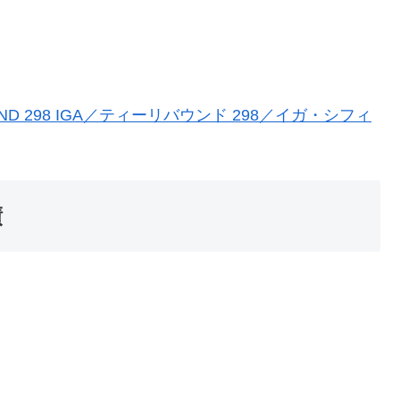
ND 298 IGA／ティーリバウンド 298／イガ・シフィ
績