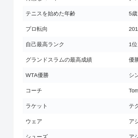
テニスを始めた年齢
5歳
プロ転向
20
自己最高ランク
1位
グランドスラムの最高成績
優勝
WTA優勝
シン
コーチ
Tom
ラケット
テ
ウェア
ア
シューズ
ア