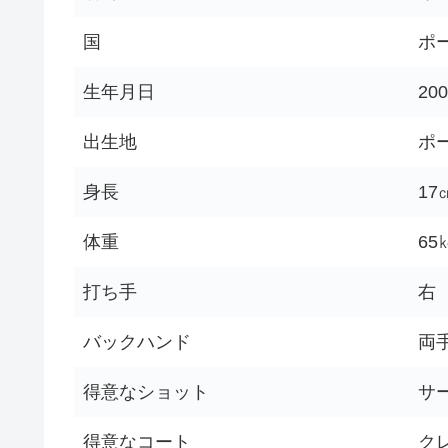
国
ポ
生年月日
200
出生地
ポ
身長
17
体重
65
打ち手
右
バックハンド
両
得意なショット
サ
得意なコート
ク