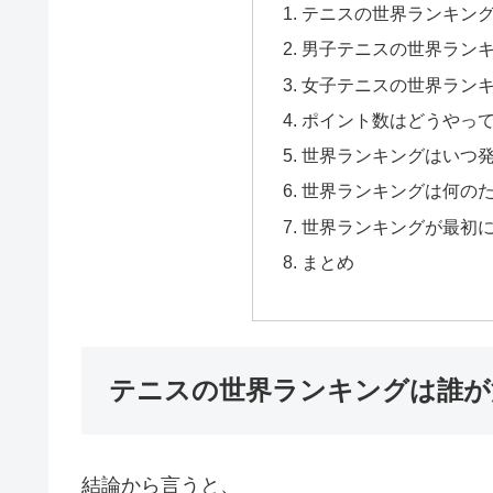
テニスの世界ランキン
男子テニスの世界ラン
女子テニスの世界ラン
ポイント数はどうやっ
世界ランキングはいつ
世界ランキングは何の
世界ランキングが最初
まとめ
テニスの世界ランキングは誰が
結論から言うと、