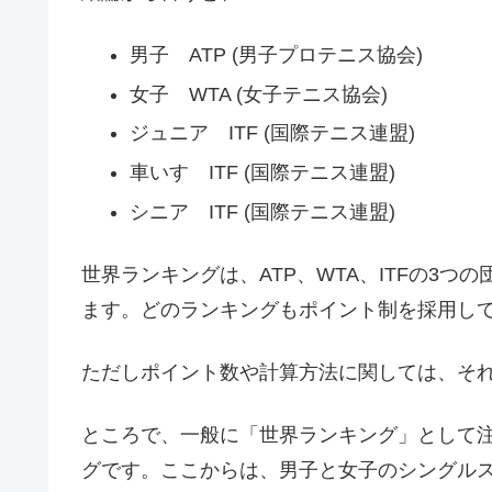
男子 ATP (男子プロテニス協会)
女子 WTA (女子テニス協会)
ジュニア ITF (国際テニス連盟)
車いす ITF (国際テニス連盟)
シニア ITF (国際テニス連盟)
世界ランキングは、ATP、WTA、ITFの3
ます。どのランキングもポイント制を採用し
ただしポイント数や計算方法に関しては、そ
ところで、一般に「世界ランキング」として
グです。ここからは、男子と女子のシングル