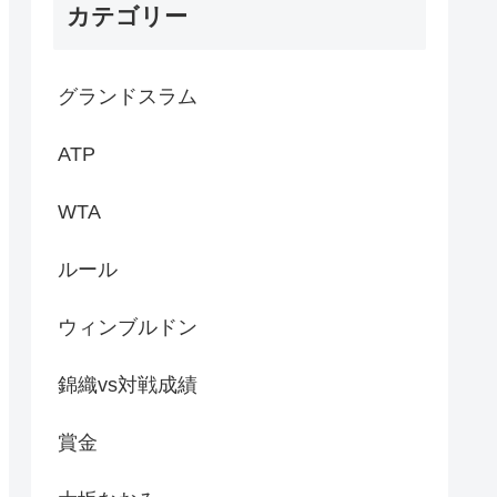
カテゴリー
グランドスラム
ATP
WTA
ルール
ウィンブルドン
錦織vs対戦成績
賞金