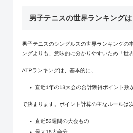
男子テニスの世界ランキングは
男子テニスのシングルスの世界ランキングの本
ングよりも、意味的に分かりやすいため「世
ATPランキングは、基本的に、
直近1年の18大会の合計獲得ポイント数
で決まります。ポイント計算の主なルールは
直近52週間の大会もの
最大18大会分