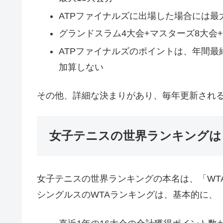
ATPファイナルズに出場した場合には最
グランドスラム4大会+マスターズ8大会
ATPファイナルズのポイントは、年間最
加算しない
その他、詳細な決まりがあり、毎年更新される
女子テニスの世界ランキングは
女子テニスの世界ランキングの本名は、「WT
シングルスのWTAランキングは、基本的に、