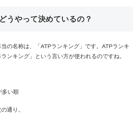
どうやって決めているの？
当の名称は、「ATPランキング」です。ATPランキ
界ランキング」という言い方が使われるのですね。
が多い順
次の通り。