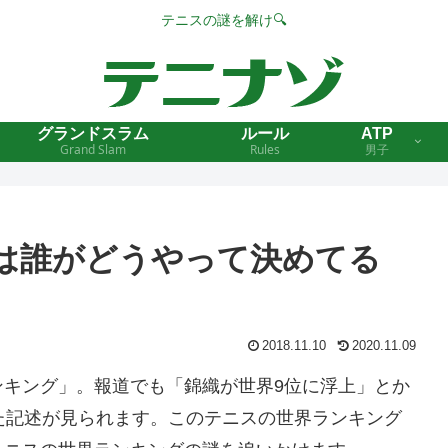
テニスの謎を解け🔍
グランドスラム
ルール
ATP
Grand Slam
Rules
男子
は誰がどうやって決めてる
2018.11.10
2020.11.09
ンキング」。報道でも「錦織が世界9位に浮上」とか
た記述が見られます。このテニスの世界ランキング