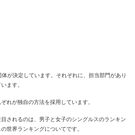
つの団体が決定しています。それぞれに、担当部門があり
ています。
れぞれが独自の方法を採用しています。
注目されるのは、男子と女子のシングルスのランキン
スの世界ランキングについてです。