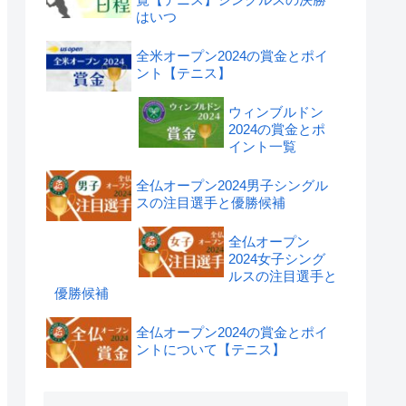
はいつ
全米オープン2024の賞金とポイ
ント【テニス】
ウィンブルドン
2024の賞金とポ
イント一覧
全仏オープン2024男子シングル
スの注目選手と優勝候補
全仏オープン
2024女子シング
ルスの注目選手と
優勝候補
全仏オープン2024の賞金とポイ
ントについて【テニス】