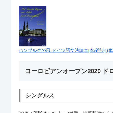
ハンブルクの風-ドイツ語文法読本[本/雑誌] (単行
ヨーロピアンオープン2020 
シングルス