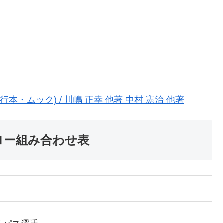
本・ムック) / 川嶋 正幸 他著 中村 憲治 他著
ドロー組み合わせ表