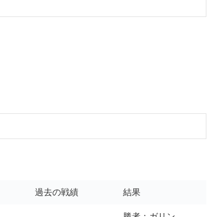
過去の戦績
結果
勝者：ガリン