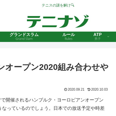
テニスの謎を解け🔍
グランドスラム
ルール
ATP
Grand Slam
Rules
男子
オープン2020組み合わせや
】
2020.09.21
2020.10.03
ツで開催されるハンブルク・ヨーロピアンオープン
どうなっているのでしょう。日本での放送予定や時差