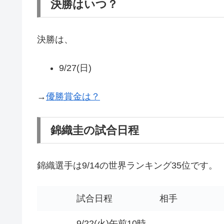
決勝はいつ？
決勝は、
9/27(日)
→
優勝賞金は？
錦織圭の試合日程
錦織選手は9/14の世界ランキング35位です。
試合日程
相手
9/22(火)午前10時