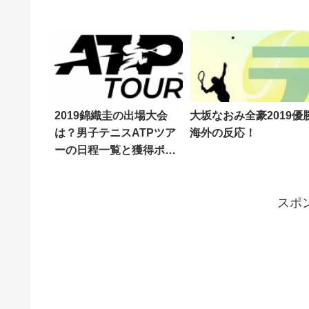
2019錦織圭の出場大会
大坂なおみ全豪2019優
は？男子テニスATPツア
海外の反応！
ーの日程一覧と獲得ポイ
ント数
スポ