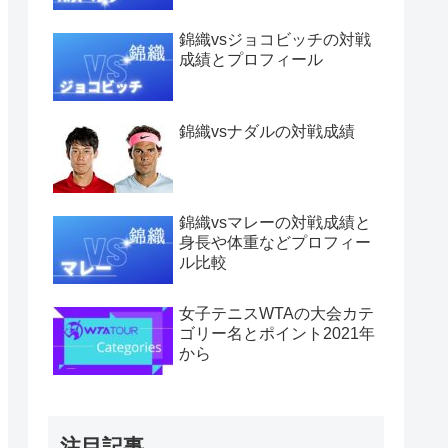
錦織vsジョコビッチの対戦
成績とプロフィール
錦織vsナダルの対戦成績
錦織vsマレーの対戦成績と
身長や体重などプロフィー
ル比較
女子テニスWTAの大会カテ
ゴリー名とポイント2021年
から
注目記事