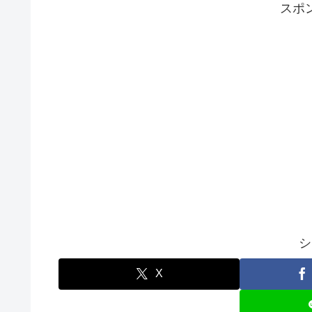
スポ
シ
X