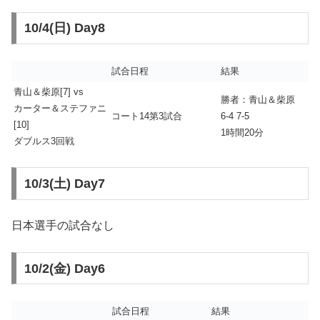
10/4(日) Day8
試合日程
結果
青山＆柴原[7] vs
勝者：青山＆柴原
カーター＆ステファニ
コート14第3試合
6-4 7-5
[10]
1時間20分
ダブルス3回戦
10/3(土) Day7
日本選手の試合なし
10/2(金) Day6
試合日程
結果