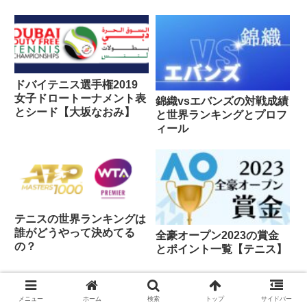
ドバイテニス選手権2019
女子ドロートーナメント表
錦織vsエバンズの対戦成績
とシード【大坂なおみ】
と世界ランキングとプロフ
ィール
テニスの世界ランキングは
誰がどうやって決めてる
全豪オープン2023の賞金
の？
とポイント一覧【テニス】
スポンサーリンク
メニュー
ホーム
検索
トップ
サイドバー