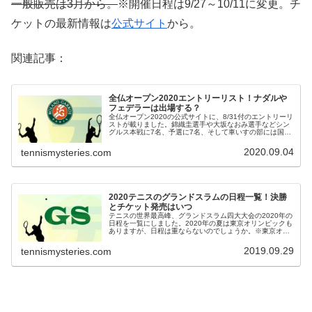
一般販売は3月から。
※開催日程は9/27～10/11に変更。チ
ケットの最新情報は
公式サイト
から。
関連記事：
全仏オープン2020エントリーリスト！ナダルや
フェデラーは出場する？
全仏オープン2020の公式サイトに、8/31付のエントリーリ
ストが載りました。錦織圭選手や大坂なおみ選手などシン
グルス本戦に7名、予選に7名、そして車いすの部には国枝
選手と上地選手の名前があります。全米オープンには出場
しなかったナダル選手や...
2020.09.04
tennismysteries.com
2020テニスのグランドスラムの日程一覧！決勝
とチケット発売はいつ
テニスの世界最高峰、グランドスラム四大大会の2020年の
日程を一覧にしました。2020年の夏は東京オリンピックも
ありますが、日程は重ならないのでしょうか。※東京オリ
ンピックは延期が決定。→2021年はこちら。グランドスラ
ム2020 開催期間...
2019.09.29
tennismysteries.com