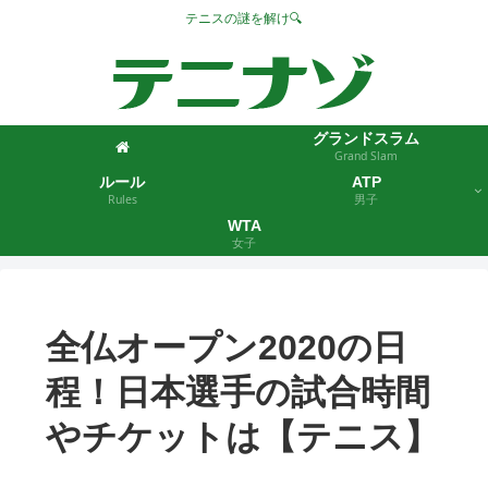
テニスの謎を解け🔍
グランドスラム
Grand Slam
ルール
ATP
Rules
男子
WTA
女子
全仏オープン2020の日
程！日本選手の試合時間
やチケットは【テニス】