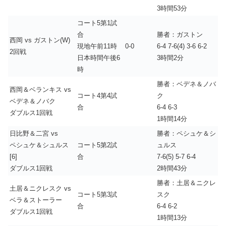
3時間53分
コート5第1試
合
勝者：ガストン
西岡 vs ガストン(W)
現地午前11時
0-0
6-4 7-6(4) 3-6 6-2
2回戦
日本時間午後6
3時間2分
時
勝者：ベデネ＆ノバ
西岡＆ベランキス vs
コート4第4試
ク
ベデネ＆ノバク
合
6-4 6-3
ダブルス1回戦
1時間14分
日比野＆二宮 vs
勝者：ペシュケ＆シ
ペシュケ＆シュルス
コート5第2試
ュルス
[6]
合
7-6(5) 5-7 6-4
ダブルス1回戦
2時間43分
勝者：土居＆ニクレ
土居＆ニクレスク vs
コート5第3試
スク
ベラ＆ストーラー
合
6-4 6-2
ダブルス1回戦
1時間13分