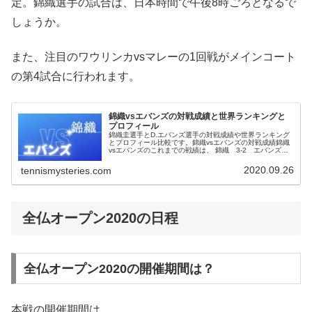
定。錦織選手の試合は、日本時間で午後8時ごろとなるで
しょうか。
また、注目のワウリンカvsマレーの1回戦がメインコート
の第4試合に行われます。
錦織vsエバンズの対戦成績と世界ランキングと
プロフィール
錦織圭選手とD.エバンズ選手の対戦成績や世界ランキング
とプロフィール比較です。錦織vsエバンズの対戦成績錦織
vsエバンズのこれまでの戦績は、 錦織 3-2 エバンズ最
後の対戦は？ 2021BNPパリバOP2回戦 ハード勝者：エバ
ンズ 4-6...
2020.09.26
tennismysteries.com
全仏オープン2020の日程
全仏オープン2020の開催期間は？
本戦の開催期間は、