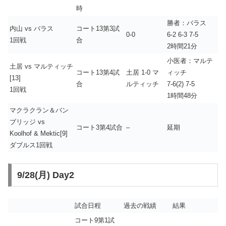
時
勝者：バラス
内山 vs バラス
コート13第3試
0-0
6-2 6-3 7-5
1回戦
合
2時間21分
小医者：マルテ
土居 vs マルティッチ
コート13第4試
土居 1-0 マ
ィッチ
[13]
合
ルティッチ
7-6(2) 7-5
1回戦
1時間48分
マクラクラン＆バン
ブリッジ vs
コート3第4試合
–
延期
Koolhof & Mektic[9]
ダブルス1回戦
9/28(月) Day2
試合日程
過去の戦績
結果
コート9第1試