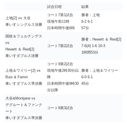
試合日程
結果
コート7第1試合
勝者：上地
上地[2] vs 大谷
現地午前11時
6-2 6-1
車いすシングルス決勝
日本時間午後6時
57分
国枝＆フェルナンデス
勝者：Hewett ＆ Reid[2]
vs
コート7第2試合
7-6(4) 1-6 10-3
Hewett ＆ Reid[2]
1時間53分
車いすダブルス決勝
コート9第2試合
上地＆ワイリー[2] vs
現地午後2時30分以
勝者：上地＆ワイリー
Buis & Famin
降
6-0 6-1
車いすダブルス準決勝
日本時間午後9時30
45分
分以降
大谷&Montjane vs
デグルート＆ファンク
コート9第3試合
ート
車いすダブルス準決勝