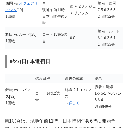
西岡 vs
オジェアリ
合
勝者：西岡
西岡 2-0 オジェ
アシム
[19]
現地午前11時
7-5 6-3 6-3
アリアシム
1回戦
日本時間午後6
2時間32分
時
勝者：ルード
杉田 vs ルード[28]
コート13第3試
0-0
6-1 6-3 6-1
1回戦
合
1時間33分
9/27(日) 本選初日
試合日程
過去の戦績
結果
勝者：錦織
錦織 vs エバン
錦織 2-1 エバン
コート14第2試
1-6 6-1 7-6(3) 1-
ズ[32]
ズ
合
6 6-4
1回戦
→
詳しく
3時間49分
第1試合は、現地午前11時、日本時間午後6時に開始予