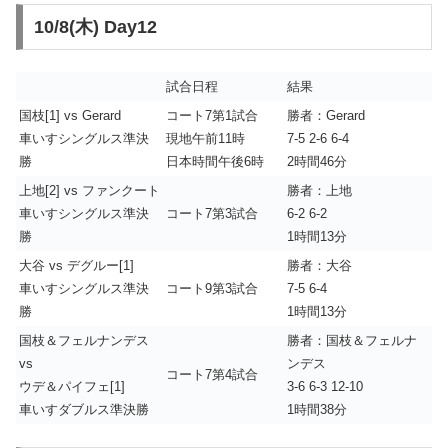
10/8(木) Day12
試合日程
結果
国枝[1] vs Gerard
コート7第1試合
勝者：Gerard
車いすシングルス準決
現地午前11時
7-5 2-6 6-4
勝
日本時間午後6時
2時間46分
上地[2] vs ファンクート
勝者：上地
車いすシングルス準決
コート7第3試合
6-2 6-2
勝
1時間13分
大谷 vs デグルー[1]
勝者：大谷
車いすシングルス準決
コート9第3試合
7-5 6-4
勝
1時間13分
国枝＆フェルナンデス
勝者：国枝＆フェルナ
vs
ンデス
コート7第4試合
ウデ＆パイフェ[1]
3-6 6-3 12-10
車いすダブルス準決勝
1時間38分