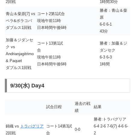
2回戦
1時間30分
勝者：青山＆柴
青山＆柴原[7] vs
コート2第1試合
原
ペラ&ボラコバ
現地午前11時
6-0 6-1
ダブルス1回戦
日本時間午後6時
43分
加藤＆ジダンセ
コート13第1試
勝者：加藤＆ジ
ク vs
合
ダンセク
Andrianjagitrimo
現地午前11時
6-3 6-3
& Paquet
日本時間午後6時
1時間
ダブルス1回戦
9/30(水) Day4
過去の戦
試合日程
結果
績
勝者:トラバグリア
錦織 vs
トラバグリア
コート14第3試
6-4 2-6 7-6(7) 4-6 6-
0-0
2回戦
合
2