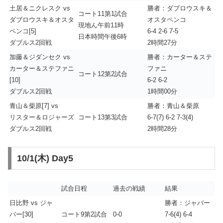
土居＆ニクレスク vs
勝者：ダブロウスキ＆
コート11第1試合
ダブロウスキ＆オスタ
オスタペンコ
現地ん午前11時
ペンコ[5]
6-4 2-6 7-5
日本時間午後6時
ダブルス2回戦
2時間27分
加藤＆ジダンセク vs
勝者：カーター＆ステ
カーター＆ステファニ
ファニ
コート12第2試合
[10]
6-2 6-2
ダブルス2回戦
1時間00分
青山＆柴原[7] vs
勝者：青山＆柴原
リスター＆ロジャーズ
コート13第3試合
6-7(7) 6-2 7-3(4)
ダブルス2回戦
2時間28分
10/1(木) Day5
試合日程
過去の戦績
結果
日比野 vs ジャ
勝者：ジャバー
バー[30]
コート9第2試合
0-0
7-6(4) 6-4