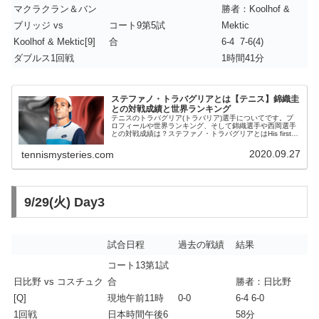
マクラクラン＆バン
勝者：Koolhof &
ブリッジ vs
コート9第5試
Mektic
Koolhof & Mektic[9]
合
6-4 7-6(4)
ダブルス1回戦
1時間41分
ステファノ・トラバグリアとは【テニス】錦織圭
との対戦成績と世界ランキング
テニスのトラバグリア(トラバリア)選手についてです。プ
ロフィールや世界ランキング、そして錦織選手や西岡選手
との対戦成績は？ステファノ・トラバグリアとはHis first
ATP Masters 1000 win 👏🇮🇹 @stetone91...
2020.09.27
tennismysteries.com
9/29(火) Day3
試合日程
過去の戦績
結果
コート13第1試
日比野 vs コスチュク
合
勝者：日比野
[Q]
現地午前11時
0-0
6-4 6-0
1回戦
日本時間午後6
58分