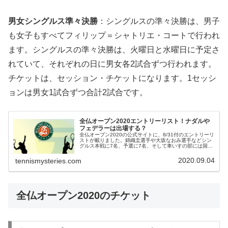
男女シングルス準々決勝
：シングルスの準々決勝は、男子
も女子もすべてフィリップ＝シャトリエ・コートで行われ
ます。シングルスの準々決勝は、火曜日と水曜日に予定さ
れていて、それぞれの日に男女各2試合ずつ行われます。
チケットは、セッション・チケットになります。1セッシ
ョンは男女1試合ずつ合計2試合です。
全仏オープン2020エントリーリスト！ナダルや
フェデラーは出場する？
全仏オープン2020の公式サイトに、8/31付のエントリーリ
ストが載りました。錦織圭選手や大坂なおみ選手などシン
グルス本戦に7名、予選に7名、そして車いすの部には国枝
選手と上地選手の名前があります。全米オープンには出場
しなかったナダル選手や...
2020.09.04
tennismysteries.com
全仏オープン2020のチケット