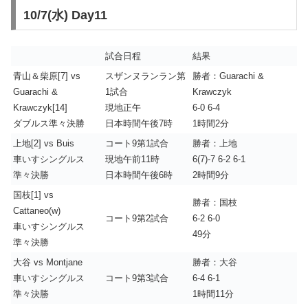
10/7(水) Day11
試合日程
結果
青山＆柴原[7] vs
スザンヌランラン第
勝者：Guarachi &
Guarachi &
1試合
Krawczyk
Krawczyk[14]
現地正午
6-0 6-4
ダブルス準々決勝
日本時間午後7時
1時間2分
上地[2] vs Buis
コート9第1試合
勝者：上地
車いすシングルス
現地午前11時
6(7)-7 6-2 6-1
準々決勝
日本時間午後6時
2時間9分
国枝[1] vs
勝者：国枝
Cattaneo(w)
コート9第2試合
6-2 6-0
車いすシングルス
49分
準々決勝
大谷 vs Montjane
勝者：大谷
車いすシングルス
コート9第3試合
6-4 6-1
準々決勝
1時間11分