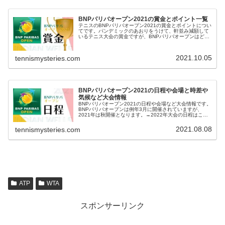
BNPパリバオープン2021の賞金とポイント一覧
テニスのBNPパリバオープン2021の賞金とポイントについ
てです。パンデミックのあおりをうけて、軒並み減額して
いるテニス大会の賞金ですが、BNPパリバオープンはどう
でしょうか。前大会との比較も。→2022年大会の賞金はこ
ちら。BNPパリバオ...
2021.10.05
tennismysteries.com
BNPパリバオープン2021の日程や会場と時差や
気候など大会情報
BNPパリバオープン2021の日程や会場など大会情報です。
BNPパリバオープンは例年3月に開催されていますが、
2021年は秋開催となります。→2022年大会の日程はこち
ら。BNPパリバオープン2021 日程※日程表を更新しまし
た。今大会の男...
2021.08.08
tennismysteries.com
ATP
WTA
スポンサーリンク