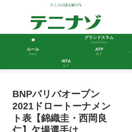
テニスの謎を解け🔍
グランドスラム
Grand Slam
ルール
ATP
Rules
男子
WTA
女子
BNPパリバオープン
2021ドロートーナメン
ト表【錦織圭・西岡良
仁】欠場選手は