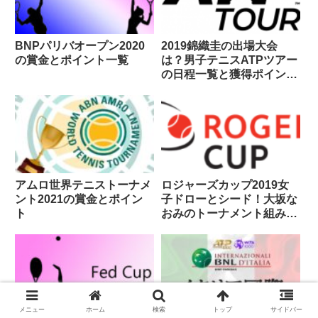
BNPパリバオープン2020
2019錦織圭の出場大会
の賞金とポイント一覧
は？男子テニスATPツアー
の日程一覧と獲得ポイント
数
アムロ世界テニストーナメ
ロジャーズカップ2019女
ント2021の賞金とポイン
子ドローとシード！大坂な
ト
おみのトーナメント組み合
わせは
メニュー
ホーム
検索
トップ
サイドバー