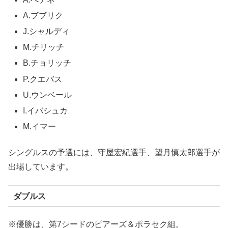
A.ブブリク
J.シャルディ
M.チリッチ
B.チョリッチ
P.クエバス
U.ウンベール
I.イバシュカ
M.イマー
シングルスの予選には、守屋宏紀選手、望月慎太郎選手が
出場しています。
ダブルス
※優勝は、第7シードのピアーズ＆ポラセク組。