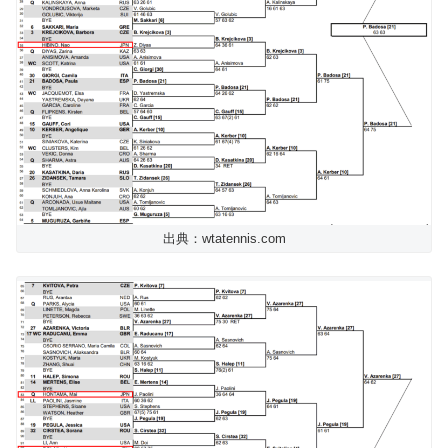
出典：wtatennis.com