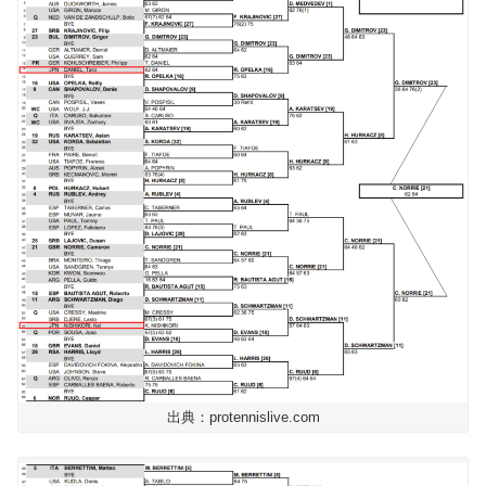
出典：protennislive.com