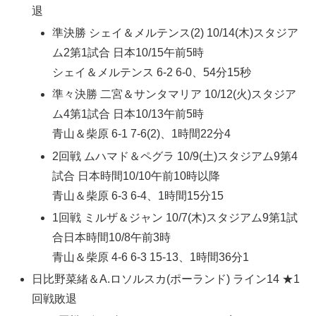
退
準決勝 シェイ＆メルテンス(2) 10/14(木)スタジア
ム2第1試合 日本10/15午前5時
シェイ＆メルテンス 6-2 6-0、54分15秒
準々決勝 二宮＆サンタマリア 10/12(火)スタジア
ム4第1試合 日本10/13午前5時
青山＆柴原 6-1 7-6(2)、1時間22分4
2回戦 ムハマド＆ペグラ 10/9(土)スタジアム9第4
試合 日本時間10/10午前10時以降
青山＆柴原 6-3 6-4、1時間15分15
1回戦 ミルザ＆ジャン 10/7(木)スタジアム9第1試
合日本時間10/8午前3時
青山＆柴原 4-6 6-3 15-13、1時間36分1
日比野菜緒＆A.ロソルスカ(ポーランド) ライン14 ★1
回戦敗退