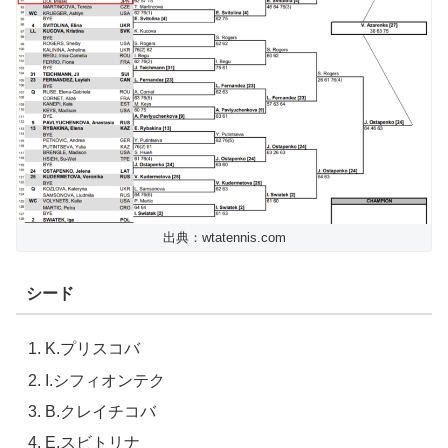
出典：wtatennis.com
シード
K.プリスコバ
I.シフィオンテク
B.クレイチコバ
E.スビトリナ