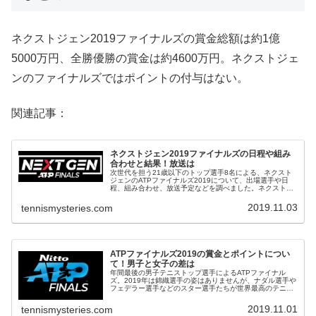
ネクストジェン2019ファイナルズの賞金総額は約1億
5000万円、全勝優勝の賞金は約4600万円。ネクストジェ
ンのファイナルズではポイントの付与はない。
関連記事：
ネクストジェン2019ファイナルズの日程や組み
合わせと結果！放送は
次世代を担う21歳以下のトップ選手8名による、ネクスト
ジェンのATPファイナルズ2019について、出場選手や日
程、組み合わせ、放送予定などを調べました。ネクストジ
ェン2019ファイナルズの日程開催期間は、 11/5(火)～
9(土)ネクストジ...
2019.11.03
tennismysteries.com
ATPファイナルズ2019の賞金とポイントについ
て！男子と女子の差は
年間最後の男子テニストップ選手によるATPファイナル
ズ。2019年は錦織選手の姿はありませんが、ナダル選手や
フェデラー選手などのスター選手たちが世界最高のテニス
を繰り広げます。女子のWTAファイナルズは今年から賞金
がぐんとアップ。男子はどう...
2019.11.01
tennismysteries.com