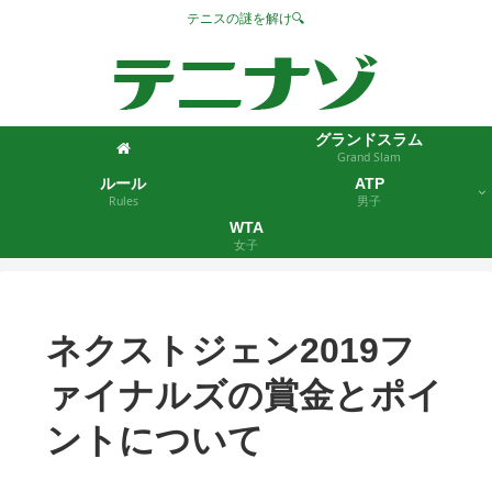
テニスの謎を解け🔍
グランドスラム
Grand Slam
ルール
ATP
Rules
男子
WTA
女子
ネクストジェン2019フ
ァイナルズの賞金とポイ
ントについて