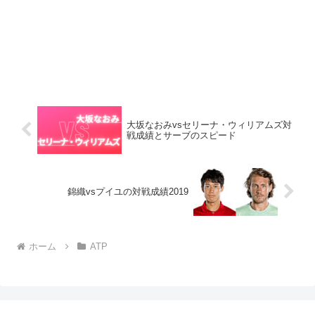
大坂なおみvsセリーナ・ウィリアムズ対
戦成績とサーブのスピード
錦織vsプイユの対戦成績2019
ホーム
ATP