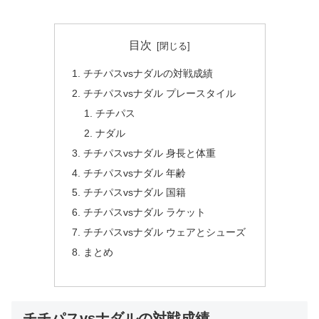
目次
チチパスvsナダルの対戦成績
チチパスvsナダル プレースタイル
チチパス
ナダル
チチパスvsナダル 身長と体重
チチパスvsナダル 年齢
チチパスvsナダル 国籍
チチパスvsナダル ラケット
チチパスvsナダル ウェアとシューズ
まとめ
チチパスvsナダルの対戦成績