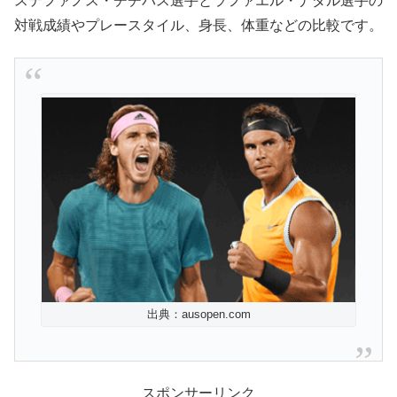
ステファノス・チチパス選手とラファエル・ナダル選手の
対戦成績やプレースタイル、身長、体重などの比較です。
出典：ausopen.com
スポンサーリンク