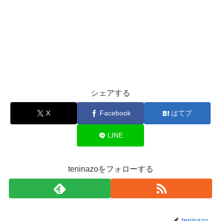
シェアする
X
Facebook
はてブ
LINE
teninazoをフォローする
teninazo