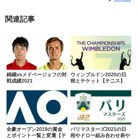
関連記事
錦織vsメドベージェフの対
ウィンブルドン2020の日
戦成績2021
程とチケット【テニス】
全豪オープン2019の賞金
パリマスターズ2021の日
とポイント一覧と変遷【テ
程やドロー組み合わせ表や