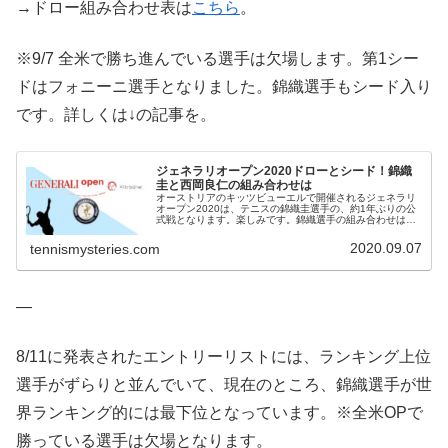
→ドロー組み合わせ表は
こちら
。
※9/7 全米で勝ち進んでいる選手は欠場します。第1シー
ドはフォニーニ選手となりました。錦織選手もシード入り
です。詳しくは↓の記事を。
ジェネラリオープン2020ドローとシード！錦織
圭と西岡良仁の組み合わせは
オーストリアのキッツビューエルで開催されるジェネラリ
オープン2020は、テニスの錦織圭選手の、約1年ぶりの公
式戦となります。楽しみです。錦織選手の組み合わせは？
錦織選手はシングルスとダブルスの両方に出場します。ジ
ェネラリオープン2020のド...
2020.09.07
tennismysteries.com
—
8/11に発表されたエントリーリストには、ランキング上位
選手がずらりと並んでいて、現在のところ、錦織選手が世
界ランキング的には最下位となっています。※全米OPで
勝っている選手は欠場となります。