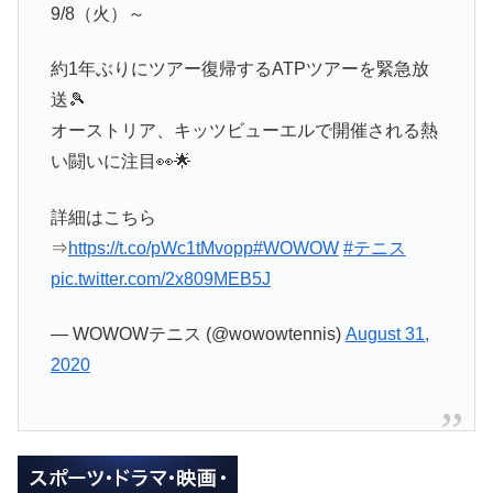
9/8（火）～
約1年ぶりにツアー復帰するATPツアーを緊急放
送🎾
オーストリア、キッツビューエルで開催される熱
い闘いに注目👀🌟
詳細はこちら
⇒
https://t.co/pWc1tMvopp
#WOWOW
#テニス
pic.twitter.com/2x809MEB5J
— WOWOWテニス (@wowowtennis)
August 31,
2020