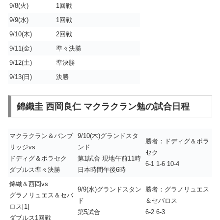
9/8(火)
1回戦
9/9(水)
1回戦
9/10(木)
2回戦
9/11(金)
準々決勝
9/12(土)
準決勝
9/13(日)
決勝
錦織圭 西岡良仁 マクラクラン勉の試合日程
マクラクラン＆バンブ
9/10(木)グランドスタ
勝者：ドディグ＆ポラ
リッジvs
ンド
セク
ドディグ＆ポラセク
第1試合 現地午前11時
6-1 1-6 10-4
ダブルス準々決勝
日本時間午後6時
錦織＆西岡vs
9/9(水)グランドスタン
勝者：グラノリュエス
グラノリュエス＆セバ
ド
＆セバロス
ロス[1]
第5試合
6-2 6-3
ダブルス1回戦