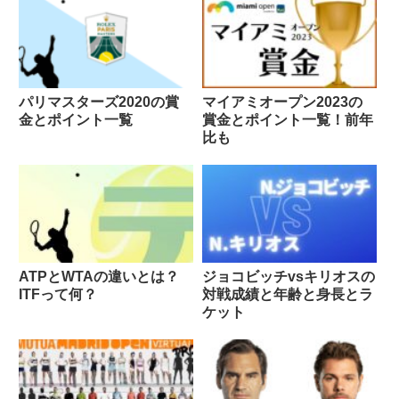
パリマスターズ2020の賞
マイアミオープン2023の
金とポイント一覧
賞金とポイント一覧！前年
比も
ATPとWTAの違いとは？
ジョコビッチvsキリオスの
ITFって何？
対戦成績と年齢と身長とラ
ケット