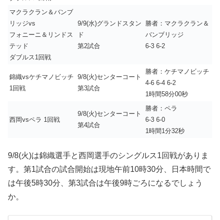
マクラクラン＆バンブ
リッジvs
9/9(水)グランドスタン
勝者：マクラクラン＆
フォニーニ＆リンドス
ド
バンブリッジ
テッド
第2試合
6-3 6-2
ダブルス1回戦
勝者：ケチマノビッチ
錦織vsケチマノビッチ
9/8(火)センターコート
4-6 6-4 6-2
1回戦
第3試合
1時間58分00秒
勝者：ペラ
9/8(火)センターコート
西岡vsペラ 1回戦
6-3 6-0
第4試合
1時間1分32秒
9/8(火)は錦織選手と西岡選手のシングルス1回戦がありま
す。第1試合の試合開始は現地午前10時30分、日本時間で
は午後5時30分、第3試合は午後9時ごろになるでしょう
か。