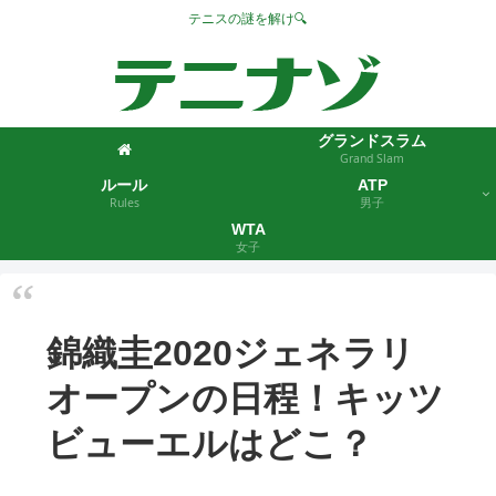
テニスの謎を解け🔍
グランドスラム
Grand Slam
ルール
ATP
Rules
男子
WTA
女子
錦織圭2020ジェネラリ
オープンの日程！キッツ
ビューエルはどこ？