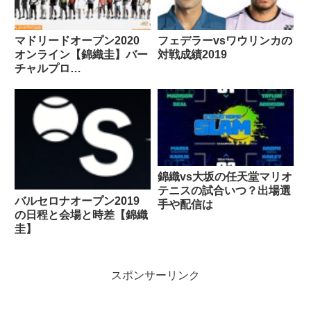
マドリードオープン2020
フェデラーvsワウリンカの
オンライン【錦織圭】バー
対戦成績2019
チャルプロ
#PLAYATHOME
錦織vs大坂の任天堂マリオ
テニスの試合いつ？出場選
バルセロナオープン2019
手や配信は
の日程と会場と時差【錦織
圭】
スポンサーリンク