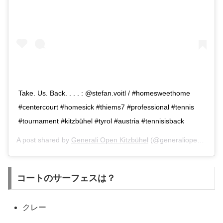
Take. Us. Back. . . . : @stefan.voitl / #homesweethome
#centercourt #homesick #thiems7 #professional #tennis
#tournament #kitzbühel #tyrol #austria #tennisisback
A post shared by
Generali Open Kitzbühel
(@generaliopen) on
Ju
コートのサーフェスは？
クレー