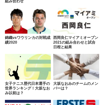
組み合わせ
錦織vsワウリンカの対戦成
西岡良仁マイアミオープン
績2020
2021の組み合わせと試合
日程と結果
女子テニス歴代日本選手の
大坂なおみのチームのメン
世界ランキング！大坂なお
バーは？
み以前は？