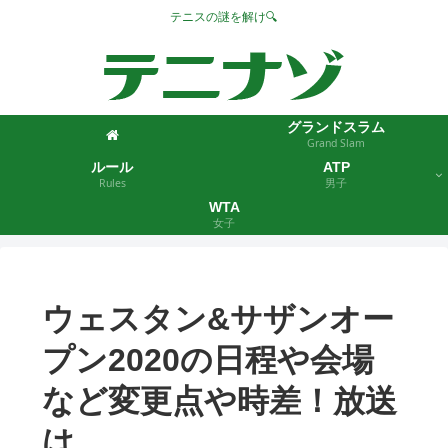
テニスの謎を解け🔍
グランドスラム
Grand Slam
ルール
ATP
Rules
男子
WTA
女子
ウェスタン&サザンオー
プン2020の日程や会場
など変更点や時差！放送
は