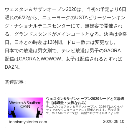
ウェスタン＆サザンオープン2020は、当初の予定より6日
遅れの8/22から、ニューヨークのUSTAビリージーンキン
グ・ナショナルテニスセンターにて、無観客で開催され
る。グランドスタンドがメインコートとなる。決勝は金曜
日。日本との時差は13時間。ドロー数には変更なし。
日本での放送は男女別で、テレビ放送は男子のGAORA、
配信はGAORAとWOWOW、女子は配信されるとすれば
DAZN。
関連記事：
ウェスタン&サザンオープン2020シードと欠場選
手【錦織圭・大坂なおみ】
テニスのウェスタン＆サザンオープン、2020年はシンシナ
ティではなくニューヨークにて開催されます。男女共催
で、男子ATPツアーでは、新型コロナウイルスによる中断
からの初大会となります。日本からは、錦織圭選手や大坂
なおみ選手も出場を予定してい...
2020.08.10
tennismysteries.com