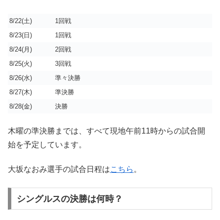
8/22(土)
1回戦
8/23(日)
1回戦
8/24(月)
2回戦
8/25(火)
3回戦
8/26(水)
準々決勝
8/27(木)
準決勝
8/28(金)
決勝
木曜の準決勝までは、すべて現地午前11時からの試合開
始を予定しています。
大坂なおみ選手の試合日程は
こちら
。
シングルスの決勝は何時？