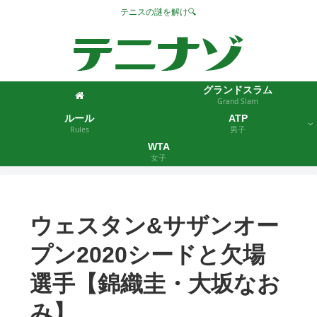
テニスの謎を解け🔍
グランドスラム
Grand Slam
ルール
ATP
Rules
男子
WTA
女子
ウェスタン&サザンオー
プン2020シードと欠場
選手【錦織圭・大坂なお
み】