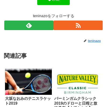
teninazoをフォローする
teninazo
関連記事
大坂なおみのテニスラケッ
バーミンガムクラシック
ト2019
2019のドローと日程と放