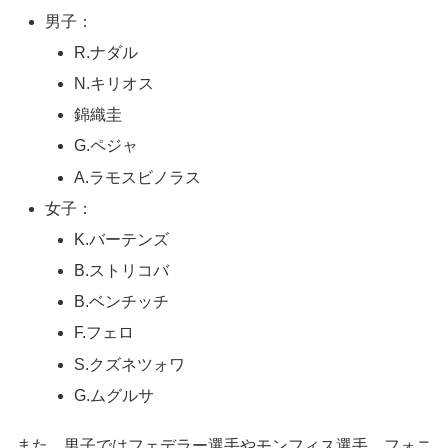
男子：
R.ナダル
N.キリオス
錦織圭
G.ペジャ
A.ラモスビノラス
女子：
K.バーテンズ
B.ストリコバ
B.ベンチッチ
F.フェロ
S.クズネツォワ
G.ムグルサ
また、男子ではフェデラー選手やモンフィス選手、フォニ