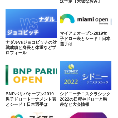
送予定【大坂なおみ】
マイアミオープン2019女
子ドロー表とシード！日本
ナダルvsジョコビッチの対
選手は
戦成績と身長と体重などプ
ロフィール
BNPパリバオープン2019
シドニーテニスクラシック
男子ドロートーナメント表
2022の日程やドローと時
とシード！日本選手は
差など大会情報