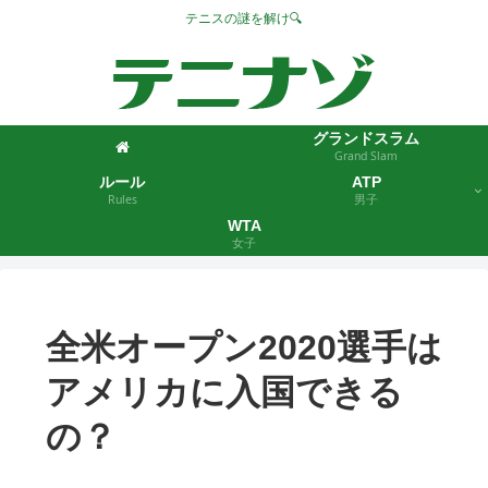
テニスの謎を解け🔍
グランドスラム
Grand Slam
ルール
ATP
Rules
男子
WTA
女子
全米オープン2020選手は
アメリカに入国できる
の？