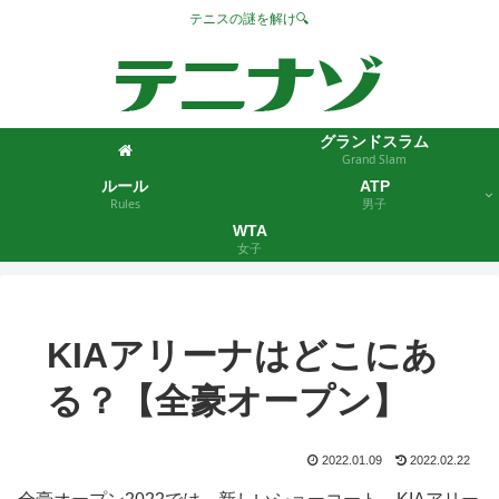
テニスの謎を解け🔍
グランドスラム
Grand Slam
ルール
ATP
Rules
男子
WTA
女子
KIAアリーナはどこにあ
る？【全豪オープン】
2022.01.09
2022.02.22