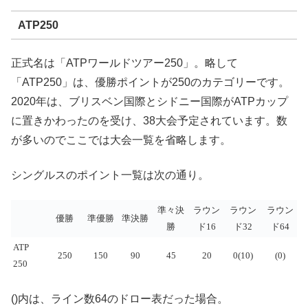
ATP250
正式名は「ATPワールドツアー250」。略して
「ATP250」は、優勝ポイントが250のカテゴリーです。
2020年は、ブリスベン国際とシドニー国際がATPカップ
に置きかわったのを受け、38大会予定されています。数
が多いのでここでは大会一覧を省略します。
シングルスのポイント一覧は次の通り。
準々決
ラウン
ラウン
ラウン
優勝
準優勝
準決勝
勝
ド16
ド32
ド64
ATP
250
150
90
45
20
0(10)
(0)
250
()内は、ライン数64のドロー表だった場合。