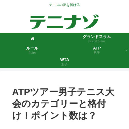
テニスの謎を解け🔍
グランドスラム
Grand Slam
ルール
ATP
Rules
男子
WTA
女子
ATPツアー男子テニス大
会のカテゴリーと格付
け！ポイント数は？