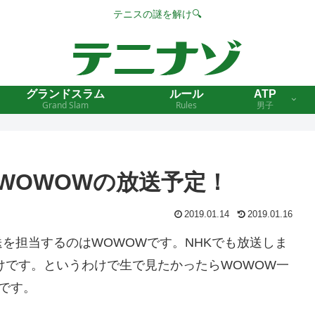
テニスの謎を解け🔍
グランドスラム
ルール
ATP
Grand Slam
Rules
男子
スWOWOWの放送予定！
2019.01.14
2019.01.16
を担当するのはWOWOWです。NHKでも放送しま
だけです。というわけで生で見たかったらWOWOW一
定です。