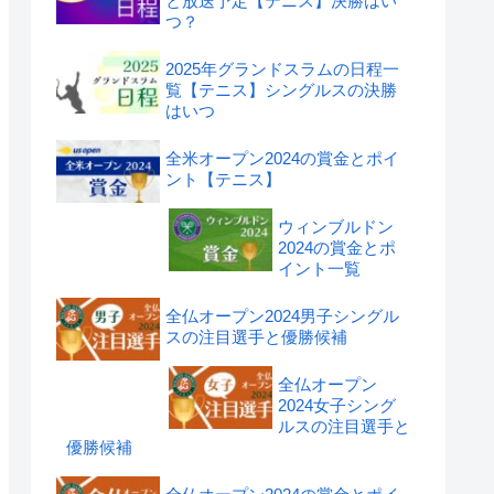
と放送予定【テニス】決勝はい
つ？
2025年グランドスラムの日程一
覧【テニス】シングルスの決勝
はいつ
全米オープン2024の賞金とポイ
ント【テニス】
ウィンブルドン
2024の賞金とポ
イント一覧
全仏オープン2024男子シングル
スの注目選手と優勝候補
全仏オープン
2024女子シング
ルスの注目選手と
優勝候補