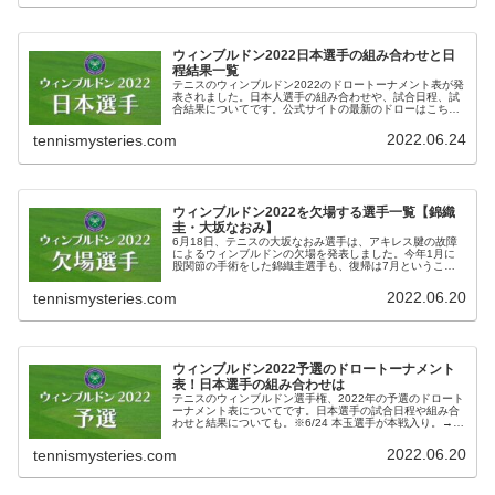
ウィンブルドン2022日本選手の組み合わせと日
程結果一覧
テニスのウィンブルドン2022のドロートーナメント表が発
表されました。日本人選手の組み合わせや、試合日程、試
合結果についてです。公式サイトの最新のドローはこち
ら。ウィンブルドン2022日本選手の組み合わせ・試合日
程・結果一覧※7/9 国枝選...
2022.06.24
tennismysteries.com
ウィンブルドン2022を欠場する選手一覧【錦織
圭・大坂なおみ】
6月18日、テニスの大坂なおみ選手は、アキレス腱の故障
によるウィンブルドンの欠場を発表しました。今年1月に
股関節の手術をした錦織圭選手も、復帰は7月ということ
で欠場です。my Achilles still isn’t right so I’...
2022.06.20
tennismysteries.com
ウィンブルドン2022予選のドロートーナメント
表！日本選手の組み合わせは
テニスのウィンブルドン選手権、2022年の予選のドロート
ーナメント表についてです。日本選手の試合日程や組み合
わせと結果についても。※6/24 本玉選手が本戦入り。→本
戦の日本選手の試合一覧ウィンブルドン2022予選 日本選
手の試合日程と結果...
2022.06.20
tennismysteries.com