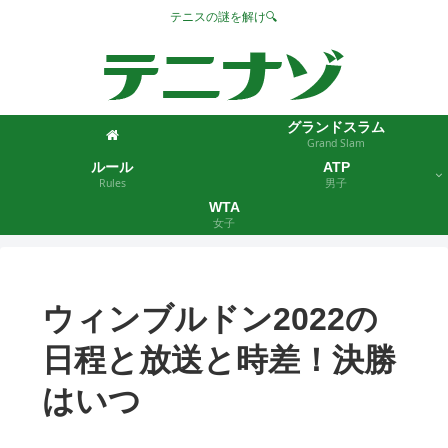
テニスの謎を解け🔍
グランドスラム
Grand Slam
ルール
ATP
Rules
男子
WTA
女子
ウィンブルドン2022の
日程と放送と時差！決勝
はいつ