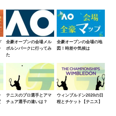
ド
全豪オープンの会場メル
全豪オープンの会場の地
ー
ボルンパークに行ってみ
図！時差や気候は
た
ー
テニスのプロ選手とアマ
ウィンブルドン2020の日
置
チュア選手の違いは？
程とチケット【テニス】