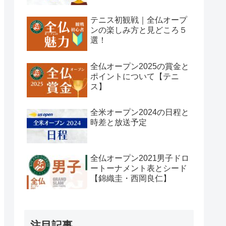
テニス初観戦｜全仏オープ
ンの楽しみ方と見どころ５
選！
全仏オープン2025の賞金と
ポイントについて【テニ
ス】
全米オープン2024の日程と
時差と放送予定
全仏オープン2021男子ドロ
ートーナメント表とシード
【錦織圭・西岡良仁】
注目記事