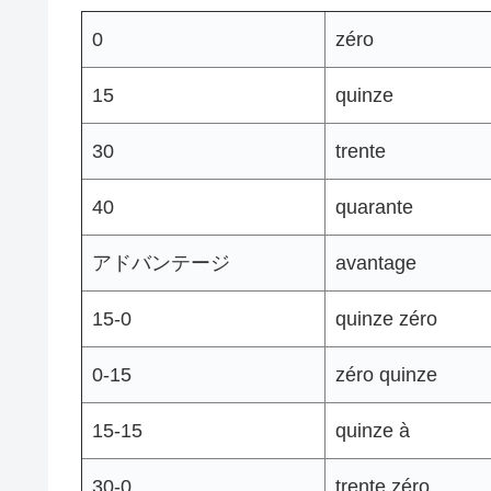
0
zéro
15
quinze
30
trente
40
quarante
アドバンテージ
avantage
15-0
quinze zéro
0-15
zéro quinze
15-15
quinze à
30-0
trente zéro