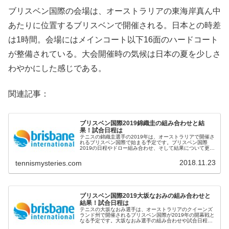
ブリスベン国際の会場は、オーストラリアの東海岸真ん中
あたりに位置するブリスベンで開催される。日本との時差
は1時間。会場にはメインコート以下16面のハードコート
が整備されている。大会開催時の気候は日本の夏を少しさ
わやかにした感じである。
関連記事：
ブリスベン国際2019錦織圭の組み合わせと結
果！試合日程は
テニスの錦織圭選手の2019年は、オーストラリアで開催さ
れるブリスベン国際で始まる予定です。ブリスベン国際
2019の日程やドロー組み合わせ、そして結果について更新
していきたいと思います。錦織圭ブリスベン国際2019の組
み合わせと結果錦織選手...
2018.11.23
tennismysteries.com
ブリスベン国際2019大坂なおみの組み合わせと
結果！試合日程は
テニスの大坂なおみ選手は、オーストラリアのクイーンズ
ランド州で開催されるブリスベン国際が2019年の開幕戦と
なる予定です。大坂なおみ選手の組み合わせや試合日程、
そして結果について更新していきます。大坂なおみブリス