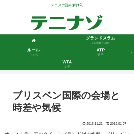
テニスの謎を解け🔍
グランドスラム
Grand Slam
ルール
ATP
Rules
男子
WTA
女子
ブリスベン国際の会場と
時差や気候
2018.11.21
2019.01.07