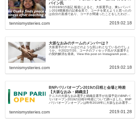
バイン氏
※2019/9/15追記 報道によると、大坂選手は、東レパンパ
シ2019開幕前の記者会見で、コーチを変えようと思ったの
は自分の直感であり、コーチが間違ったことをしたわけで
はなく、自分に変化をつけようと思った、と述べました。
※2019/9/1...
2019.02.18
tennismysteries.com
大坂なおみのチームのメンバーは？
大坂選手のチームはどのような顔ぶれとなているのでしょ
うか。※2022/7/20、コーチのフィセッテ氏が大坂選手と
の契約解消を発表。View this post on InstagramA post
shared by Diego Moyan...
2019.02.18
tennismysteries.com
BNPパリバオープン2019の日程と会場と時差
【大坂なおみ・錦織圭】
テニスの大坂なおみ選手と錦織圭選手が出場予定のBNPパ
リバオープン2019の日程や時差について調べました。BNP
パリバオープンオープンは昨年2018年に大坂なおみ選手が
優勝した大会です。今年の決勝の日程はどうなっているで
しょう。BNPパリバ...
2019.01.28
tennismysteries.com