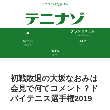
テニスの謎を解け🔍
グランドスラム
Grand Slam
ルール
ATP
Rules
男子
WTA
女子
初戦敗退の大坂なおみは
会見で何てコメント？ド
バイテニス選手権2019