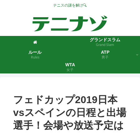
テニスの謎を解け🔍
グランドスラム
Grand Slam
ルール
ATP
Rules
男子
WTA
女子
フェドカップ2019日本
vsスペインの日程と出場
選手！会場や放送予定は