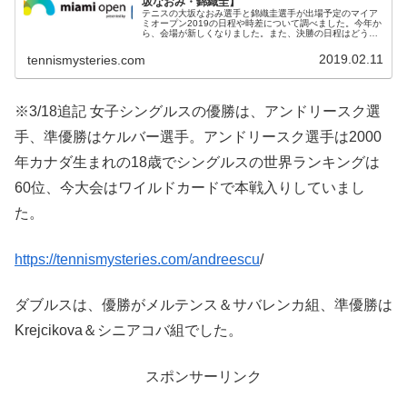
坂なおみ・錦織圭】
テニスの大坂なおみ選手と錦織圭選手が出場予定のマイア
ミオープン2019の日程や時差について調べました。今年か
ら、会場が新しくなりました。また、決勝の日程はどうな
っているでしょう。マイアミオープン2019の日程マイアミ
オープン2019の開催期...
2019.02.11
tennismysteries.com
※3/18追記 女子シングルスの優勝は、アンドリースク選
手、準優勝はケルバー選手。アンドリースク選手は2000
年カナダ生まれの18歳でシングルスの世界ランキングは
60位、今大会はワイルドカードで本戦入りしていまし
た。
https://tennismysteries.com/andreescu
/
ダブルスは、優勝がメルテンス＆サバレンカ組、準優勝は
Krejcikova＆シニアコバ組でした。
スポンサーリンク