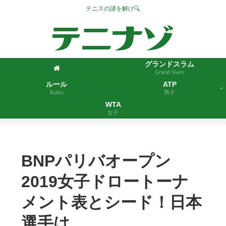
テニスの謎を解け🔍
グランドスラム
Grand Slam
ルール
ATP
Rules
男子
WTA
女子
BNPパリバオープン
2019女子ドロートーナ
メント表とシード！日本
選手は