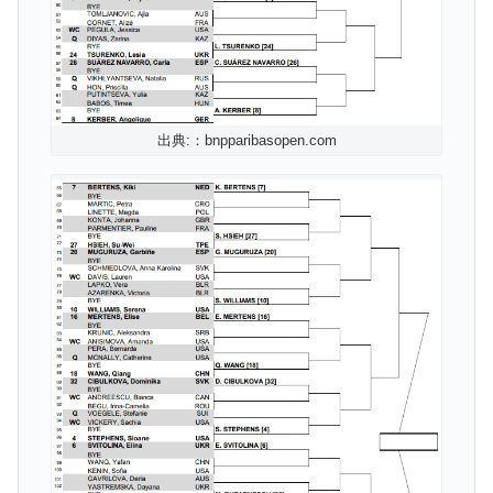
出典:：bnpparibasopen.com