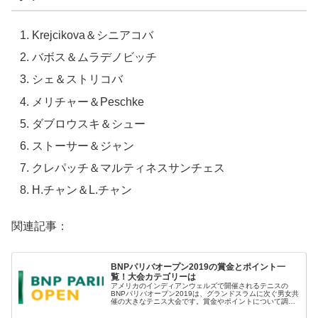
Krejcikova＆シニアコバ
バボス＆ムラデノビッチ
シェ＆ストリコバ
メリチャー＆Peschke
ダブロウスキ＆シュー
ストーサー＆ジャン
クレパッチ＆マルティネスサンチェス
H.チャン＆L.チャン
関連記事：
BNPパリバオープン2019の賞金とポイント一
覧！大会カテゴリーは
アメリカのインディアンウェルズで開催されるテニスの
BNPパリバオープン2019は、グランドスラムに次ぐ男女共
催の大きなテニス大会です。賞金やポイントについて調べ
ました。BNPパリバオープン2019の優勝賞金優勝賞金は、
シングルス 135万...