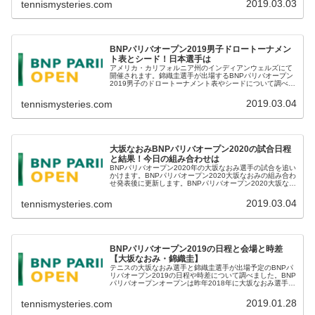
2019.03.03
tennismysteries.com
BNPパリバオープン2019男子ドロートーナメン
ト表とシード！日本選手は
アメリカ・カリフォルニア州のインディアンウェルズにて
開催されます。錦織圭選手が出場するBNPパリバオープン
2019男子のドロートーナメント表やシードについて調べま
した。※3/18追記 シングルス優勝はティエム選手、準優勝
はフェデラー選手。ダ...
2019.03.04
tennismysteries.com
大坂なおみBNPパリバオープン2020の試合日程
と結果！今日の組み合わせは
BNPパリバオープン2020年の大坂なおみ選手の試合を追い
かけます。BNPパリバオープン2020大坂なおみの組み合わ
せ発表後に更新します。BNPパリバオープン2020大坂なお
みの試合日程と結果発表後に更新します。---ここから2019
年--...
2019.03.04
tennismysteries.com
BNPパリバオープン2019の日程と会場と時差
【大坂なおみ・錦織圭】
テニスの大坂なおみ選手と錦織圭選手が出場予定のBNPパ
リバオープン2019の日程や時差について調べました。BNP
パリバオープンオープンは昨年2018年に大坂なおみ選手が
優勝した大会です。今年の決勝の日程はどうなっているで
しょう。BNPパリバ...
2019.01.28
tennismysteries.com