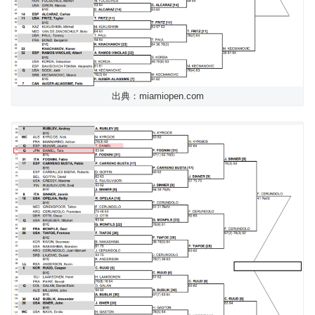
出典：miamiopen.com