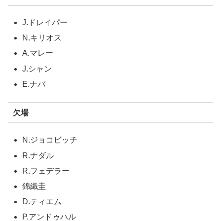
J.ドレイパー
N.キリオス
A.マレー
J.シャン
E.ナバ
欠場
N.ジョコビッチ
R.ナダル
R.フェデラー
錦織圭
D.ティエム
P.アンドゥハル