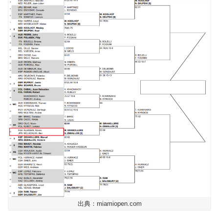
出典：miamiopen.com