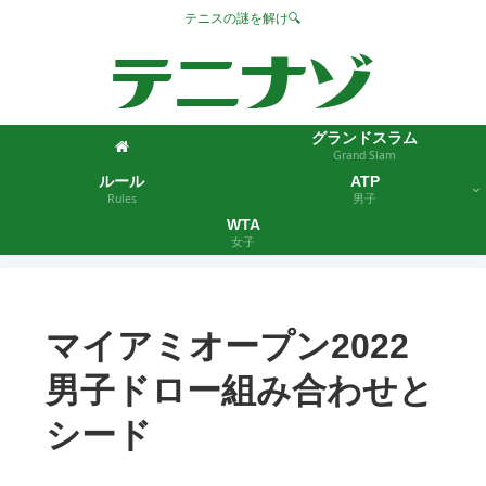
テニスの謎を解け🔍
グランドスラム
Grand Slam
ルール
ATP
Rules
男子
WTA
女子
マイアミオープン2022
男子ドロー組み合わせと
シード