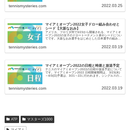
オープンの賞金は男女同額です。優勝賞金は、 シングル
ス 123万1245ド...
2022.03.25
tennismysteries.com
マイアミオープン2022女子ドロー組み合わせと
シード【大坂なおみ】
アメリカ、フロリダ州で3/23から開催される、マイアミオ
ープン2022の女子のドロートーナメント表やシードについ
てです。大坂なおみ選手をはじめとした日本選手の組み合
わせは。マイアミオープン2022女子ドロー組み合わせとシ
ード公式サイトのドロ...
2022.03.19
tennismysteries.com
マイアミオープン2022の日程と時差と放送予定
テニスのマイアミオープン2022の日程や放送予定について
です。マイアミオープン2022 日程開催期間は、 3/23(水)
～4/3(日)予選は、3/21～22に行われます。シングルスの主
な日程は、 3/23(水) 1回戦 3/24(木) 1回...
2022.03.19
tennismysteries.com
ATP
マスターズ1000
マイアミ