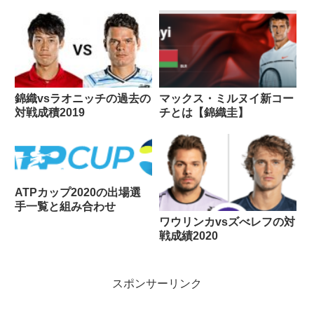
錦織vsラオニッチの過去の
マックス・ミルヌイ新コー
対戦成積2019
チとは【錦織圭】
ATPカップ2020の出場選
手一覧と組み合わせ
ワウリンカvsズべレフの対
戦成績2020
スポンサーリンク