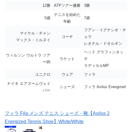
12勝
ATPツアー優勝
3勝
テニスを始めた
5歳
7歳
年齢
フアン・イグナシオ・チ
マイケル・チャン
コーチ
ェラ
マックス・ミルヌイ
レオナル・ドオルギン
ヘッド グラフィンタッ
ウィルソン ウルトラ ツア
ラケット
チ
ー95
ラディカルMP
ユニクロ
ウェア
フィラ
ナイキ エアズームヴェイ
シューズ
フィラ Axilus Energized
パー
フィラ Fila メンズ テニス シューズ・靴【Axilus 2
Energized Tennis Shoe】White/White