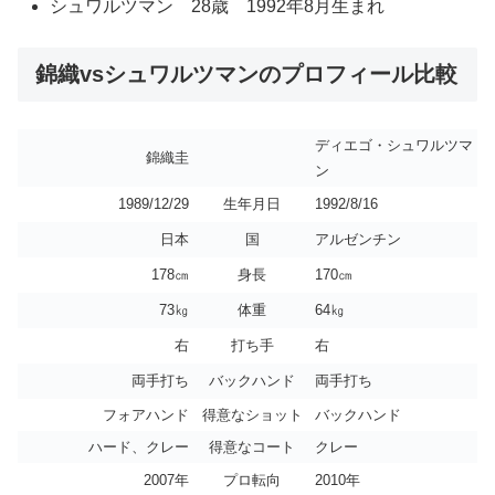
シュワルツマン 28歳 1992年8月生まれ
錦織vsシュワルツマンのプロフィール比較
ディエゴ・シュワルツマ
錦織圭
ン
1989/12/29
生年月日
1992/8/16
日本
国
アルゼンチン
178㎝
身長
170㎝
73㎏
体重
64㎏
右
打ち手
右
両手打ち
バックハンド
両手打ち
フォアハンド
得意なショット
バックハンド
ハード、クレー
得意なコート
クレー
2007年
プロ転向
2010年