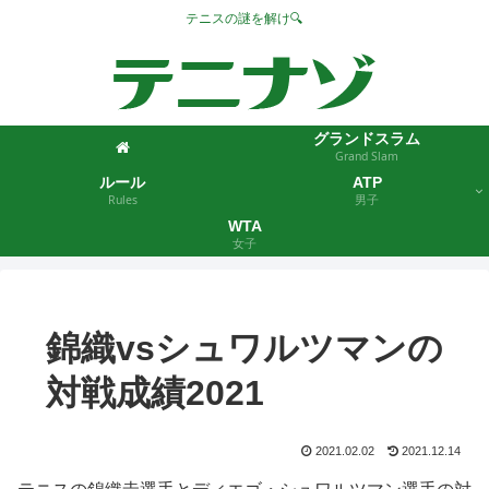
テニスの謎を解け🔍
グランドスラム
Grand Slam
ルール
ATP
Rules
男子
WTA
女子
錦織vsシュワルツマンの
対戦成績2021
2021.02.02
2021.12.14