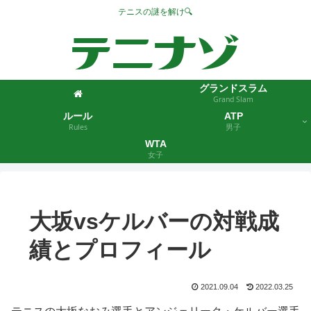
テニスの謎を解け🔍
グランドスラム
Grand Slam
ルール
ATP
Rules
男子
WTA
女子
大坂vsケルバーの対戦成
績とプロフィール
2021.09.04
2022.03.25