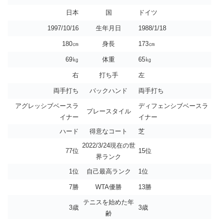
日本
国
ドイツ
1997/10/16
生年月日
1988/1/18
180㎝
身長
173㎝
69㎏
体重
65㎏
右
打ち手
左
両手打ち
バックハンド
両手打ち
アグレッシブベースラ
ディフェンシブベースラ
プレースタイル
イナー
イナー
ハード
得意なコート
芝
2022/3/24現在の世
77位
15位
界ランク
1位
自己最高ランク
1位
7勝
WTA優勝
13勝
テニスを始めた年
3歳
3歳
齢