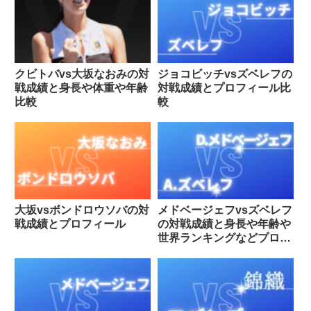
クビトバvs大坂なおみの対
ジョコビッチvsズベレフの
戦成績と身長や体重や年齢
対戦成績とプロフィール比
比較
較
大坂vsボンドロウソバの対
メドベージェフvsズベレフ
戦成績とプロフィール
の対戦成績と身長や年齢や
世界ランキングなどプロフ
ィール