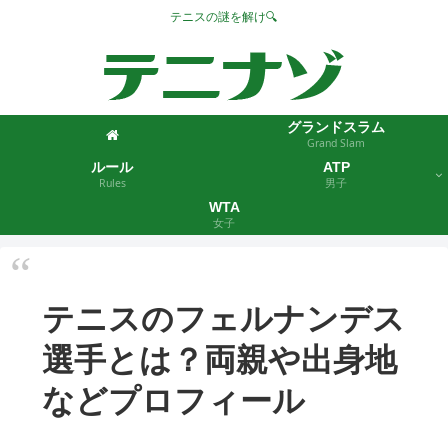
テニスの謎を解け🔍
グランドスラム
Grand Slam
ルール
ATP
Rules
男子
WTA
女子
テニスのフェルナンデス
選手とは？両親や出身地
などプロフィール