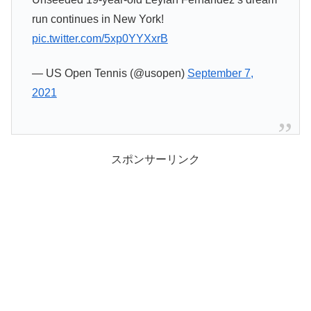
run continues in New York!
pic.twitter.com/5xp0YYXxrB
— US Open Tennis (@usopen)
September 7,
2021
スポンサーリンク