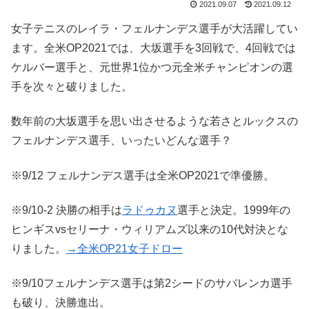
2021.09.07
2021.09.12
女子テニスのレイラ・フェルナンデス選手が大活躍してい
ます。全米OP2021では、大坂選手を3回戦で、4回戦では
ケルバー選手と、元世界1位かつ元全米チャンピオンの選
手を次々と破りました。
数年前の大坂選手を思い出させるような若さとルックスの
フェルナンデス選手、いったいどんな選手？
※9/12 フェルナンデス選手は全米OP2021で準優勝。
※9/10-2 決勝の相手は
ラドゥカヌ
選手と決定。1999年の
ヒンギスvsセリーナ・ウィリアムズ以来の10代対決とな
りました。
→全米OP21女子ドロー
※9/10フェルナンデス選手は第2シードのサバレンカ選手
も破り、決勝進出。