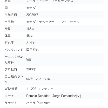
名前
レイラ・アニー・フェルナンデス
国
カナダ
生年月日
2002/9/6
出生地
カナダ・ケベック州・モントリオール
身長
168㎝
体重
48㎏
打ち手
左打ち
バックハンド
両手打ち
テニスを始め
5歳
た年齢
プロ転向
2019年
自己最高ラン
66位…2021/6/14
ク
WTA優勝
1…2021モンテレー
コーチ
Romain Deridder、Jorge Fernandez(父)
ラケット
バボラ Pure Aero