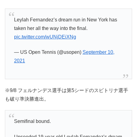
Leylah Fernandez’s dream run in New York has
taken her all the way into the final.
pic.twitter.com/wUNjDEiXNg
— US Open Tennis (@usopen)
September 10,
2021
※9/8 フェルナンデス選手は第5シードのスビトリナ選手
も破り準決勝進出。
Semifinal bound.
Unseeded 19-year-old Leylah Fernandez’s dream