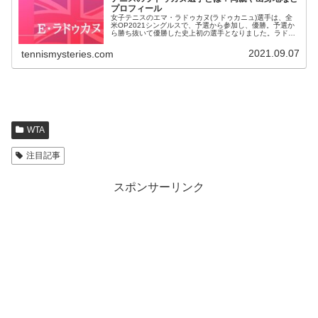
プロフィール
女子テニスのエマ・ラドゥカヌ(ラドゥカニュ)選手は、全
米OP2021シングルスで、予選から参加し、優勝。予選か
ら勝ち抜いて優勝した史上初の選手となりました。ラドゥ
カヌ選手とは？Emma Raducanu's storybook run en...
2021.09.07
tennismysteries.com
WTA
注目記事
スポンサーリンク