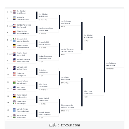
出典：atptour.com