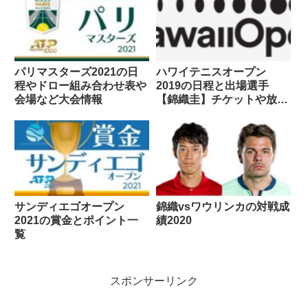
パリマスターズ2021の日
ハワイテニスオープン
程やドロー組み合わせ表や
2019の日程と出場選手
会場など大会情報
【錦織圭】チケットや放送
予定は
サンディエゴオープン
錦織vsワウリンカの対戦成
2021の賞金とポイント一
績2020
覧
スポンサーリンク