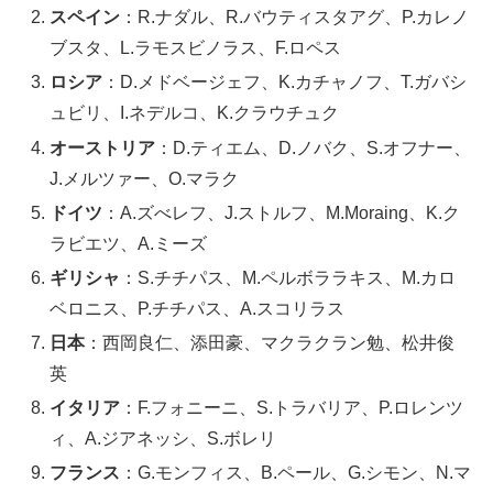
スペイン
：R.ナダル、R.バウティスタアグ、P.カレノ
ブスタ、L.ラモスビノラス、F.ロペス
ロシア
：D.メドベージェフ、K.カチャノフ、T.ガバシ
ュビリ、I.ネデルコ、K.クラウチュク
オーストリア
：D.ティエム、D.ノバク、S.オフナー、
J.メルツァー、O.マラク
ドイツ
：A.ズべレフ、J.ストルフ、M.Moraing、K.ク
ラビエツ、A.ミーズ
ギリシャ
：S.チチパス、M.ペルボララキス、M.カロ
ベロニス、P.チチパス、A.スコリラス
日本
：西岡良仁、添田豪、マクラクラン勉、松井俊
英
イタリア
：F.フォニーニ、S.トラバリア、P.ロレンツ
ィ、A.ジアネッシ、S.ボレリ
フランス
：G.モンフィス、B.ペール、G.シモン、N.マ