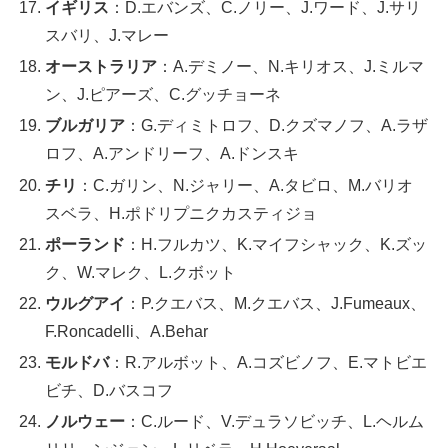
イギリス
：D.エバンズ、C.ノリー、J.ワード、J.サリ
スバリ、J.マレー
オーストラリア
：A.デミノー、N.キリオス、J.ミルマ
ン、J.ピアーズ、C.グッチョーネ
ブルガリア
：G.ディミトロフ、D.クズマノフ、A.ラザ
ロフ、A.アンドリーフ、A.ドンスキ
チリ
：C.ガリン、N.ジャリー、A.タビロ、M.バリオ
スベラ、H.ポドリプニクカスティジョ
ポーランド
：H.フルカツ、K.マイフシャック、K.ズッ
ク、W.マレク、L.クボット
ウルグアイ
：P.クエバス、M.クエバス、J.Fumeaux、
F.Roncadelli、A.Behar
モルドバ
：R.アルボット、A.コズビノフ、E.マトビエ
ビチ、D.バスコフ
ノルウェー
：C.ルード、V.デュラソビッチ、L.ヘルム