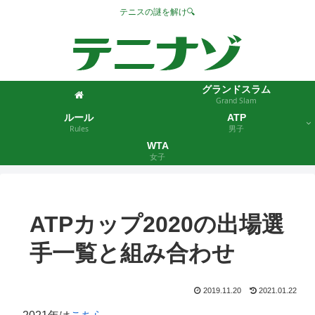
テニスの謎を解け🔍
グランドスラム
Grand Slam
ルール
ATP
Rules
男子
WTA
女子
ATPカップ2020の出場選
手一覧と組み合わせ
2019.11.20
2021.01.22