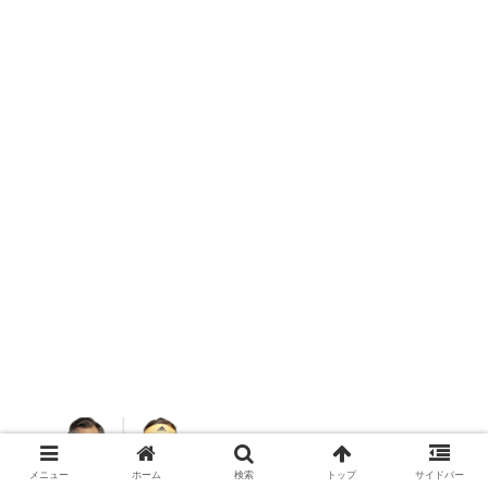
フェデラーvsチチパスの対戦成績2019
メニュー
ホーム
検索
トップ
サイドバー