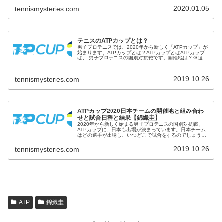
2020.01.05
tennismysteries.com
テニスのATPカップとは？
男子プロテニスでは、2020年から新しく「ATPカップ」が
始まります。ATPカップとは？ATPカップとはATPカップ
は、 男子プロテニスの国別対抗戦です。開催地は？※追
記：2021年は、COVID-19の影響で、オーストラリアのメ
ルボルンだ...
2019.10.26
tennismysteries.com
ATPカップ2020日本チームの開催地と組み合わ
せと試合日程と結果【錦織圭】
2020年から新しく始まる男子プロテニスの国別対抗戦、
ATPカップに、日本も出場が決まっています。日本チーム
はどの選手が出場し、いつどこで試合をするのでしょう。
ATPカップ2020の日本の試合について調べました。ATPカ
ップ2020日本チー...
2019.10.26
tennismysteries.com
ATP
錦織圭