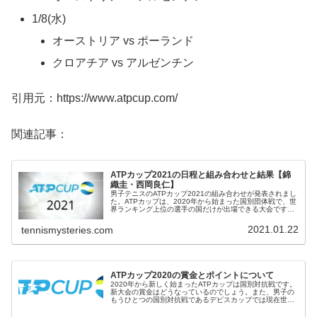
1/8(水)
オーストリア vs ポーランド
クロアチア vs アルゼンチン
引用元：https://www.atpcup.com/
関連記事：
ATPカップ2021の日程と組み合わせと結果【錦
織圭・西岡良仁】
男子テニスのATPカップ2021の組み合わせが発表されまし
た。ATPカップは、2020年から始まった国別団体戦で、世
界ランキング上位の選手の国だけが出場できる大会です。
2021年は、日本も出場します。※2/4の試合は延期。隔離
ホテルのスタッ...
2021.01.22
tennismysteries.com
ATPカップ2020の賞金とポイントについて
2020年から新しく始まったATPカップは国別対抗戦です。
新大会の賞金はどうなっているのでしょう。また、男子の
もうひとつの国別対抗戦であるデビスカップでは現在世界
ランキングを決めるポイントが加算されませんが、ATPカ
ップでは？→2021年の...