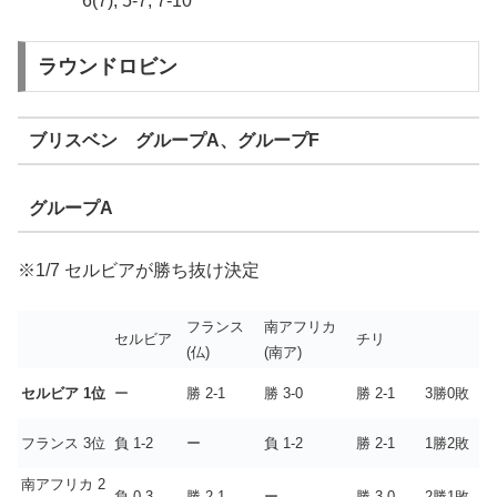
6(7), 5-7, 7-10
ラウンドロビン
ブリスベン グループA、グループF
グループA
※1/7 セルビアが勝ち抜け決定
フランス
南アフリカ
セルビア
チリ
(仏)
(南ア)
セルビア 1位
ー
勝 2-1
勝 3-0
勝 2-1
3勝0敗
フランス 3位
負 1-2
ー
負 1-2
勝 2-1
1勝2敗
南アフリカ 2
負 0-3
勝 2-1
ー
勝 3-0
2勝1敗