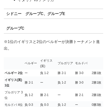
シドニー グループC、グループE
グループC
※1位のイギリスと2位のベルギーが決勝トーナメント進
出。
イギリス
ベルギー
ブルガリア
モルドバ
(英)
ベルギー 2位
ー
負 1-2
勝 2-1
勝 3-0
2勝1敗
イギリス(英)
勝 2-1
ー
負 1-2
勝 3-0
2勝1敗
1位
ブルガリア 3
負 1-2
勝 2-1
ー
勝 2-1
2勝1敗
位
モルドバ 4位
負 0-3
負 0-3
負 1-2
ー
0勝3敗