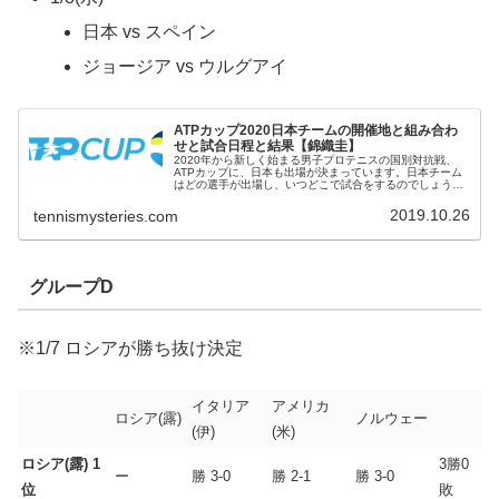
日本 vs スペイン
ジョージア vs ウルグアイ
ATPカップ2020日本チームの開催地と組み合わ
せと試合日程と結果【錦織圭】
2020年から新しく始まる男子プロテニスの国別対抗戦、
ATPカップに、日本も出場が決まっています。日本チーム
はどの選手が出場し、いつどこで試合をするのでしょう。
ATPカップ2020の日本の試合について調べました。ATPカ
ップ2020日本チー...
2019.10.26
tennismysteries.com
グループD
※1/7 ロシアが勝ち抜け決定
イタリア
アメリカ
ロシア(露)
ノルウェー
(伊)
(米)
ロシア(露) 1
3勝0
ー
勝 3-0
勝 2-1
勝 3-0
位
敗