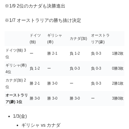
※1/9 2位のカナダも決勝進出
※1/7 オーストラリアの勝ち抜け決定
ドイツ
ギリシャ
オーストラ
カナダ(加)
(独)
(希)
リア(豪)
ドイツ(独) 3
ー
勝 2-1
負 1-2
負 0-3
1勝2敗
位
ギリシャ(希)
負 1-2
ー
負 0-3
負 0-3
0勝3敗
4位
カナダ(加) 2
勝 2-1
勝 3-0
ー
負 0-3
2勝1敗
位
オーストラリ
勝 3-0
勝 3-0
勝 3-0
ー
3勝0敗
ア(豪) 1位
1/3(金)
ギリシャ vs カナダ