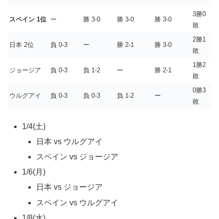
3勝0
スペイン 1位
ー
勝 3-0
勝 3-0
勝 3-0
敗
2勝1
日本 2位
負 0-3
ー
勝 2-1
勝 3-0
敗
1勝2
ジョージア
負 0-3
負 1-2
ー
勝 2-1
敗
0勝3
ウルグアイ
負 0-3
負 0-3
負 1-2
ー
敗
1/4(土)
日本 vs ウルグアイ
スペイン vs ジョージア
1/6(月)
日本 vs ジョージア
スペイン vs ウルグアイ
1/8(水)