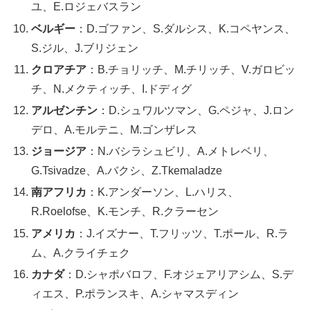
ユ、E.ロジェバスラン
ベルギー
：D.ゴファン、S.ダルシス、K.コペヤンス、
S.ジル、J.ブリジェン
クロアチア
：B.チョリッチ、M.チリッチ、V.ガロビッ
チ、N.メクティッチ、I.ドディグ
アルゼンチン
：D.シュワルツマン、G.ペジャ、J.ロン
デロ、A.モルテニ、M.ゴンザレス
ジョージア
：N.バシラシュビリ、A.メトレベリ、
G.Tsivadze、A.バクシ、Z.Tkemaladze
南アフリカ
：K.アンダーソン、L.ハリス、
R.Roelofse、K.モンチ、R.クラーセン
アメリカ
：J.イズナー、T.フリッツ、T.ポール、R.ラ
ム、A.クライチェク
カナダ
：D.シャポバロフ、F.オジェアリアシム、S.デ
ィエス、P.ポランスキ、A.シャマスディン