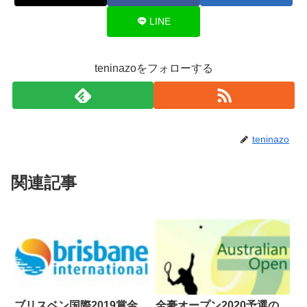
LINE
teninazoをフォローする
teninazo
関連記事
ブリスベン国際2019賞金
全豪オープン2020予選の