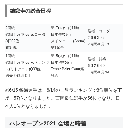
錦織圭の試合日程
2回戦
6/17(木)午前11時
勝者：コーダ
錦織圭57位 vs S.コーダ
日本午後6時
2-6 6-3 7-5
(米)52位
メインコート(Arena)
2時間40分18
初対戦
第1試合
1回戦
6/15(火)午前11時
勝者：錦織
錦織圭57位 vs R.ベランキ
日本 午後6時
6-3 2-6 6-2
ス(リトアニア)Q93位
TennisPoint Court第1
1時間40分49
過去の戦績 0-1
試合
※6/15 錦織選手は、6/14の世界ランキングで8位順位を下
げ、57位となりました。西岡良仁選手が56位となり、日
本人1位となりました。
ハレオープン2021 会場と時差