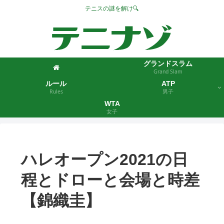
テニスの謎を解け🔍
グランドスラム
Grand Slam
ルール
ATP
Rules
男子
WTA
女子
ハレオープン2021の日
程とドローと会場と時差
【錦織圭】