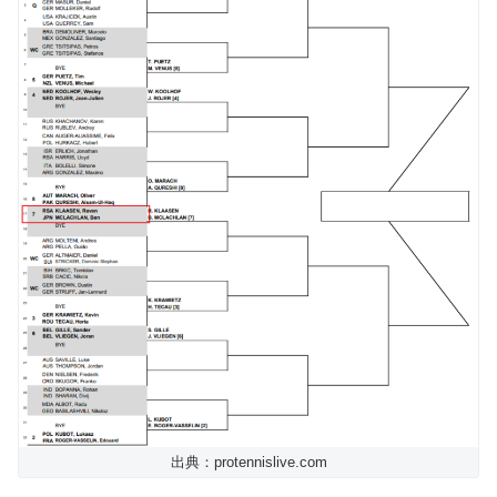
出典：protennislive.com