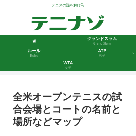
テニスの謎を解け🔍
グランドスラム
Grand Slam
ルール
ATP
Rules
男子
WTA
女子
全米オープンテニスの試
合会場とコートの名前と
場所などマップ