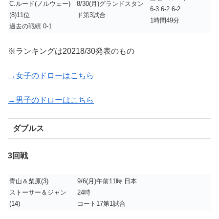
C.ルード(ノルウェー)
8/30(月)グランドスタン
6-3 6-2 6-2
(8)11位
ド第3試合
1時間49分
過去の戦績 0-1
※ランキングは20218/30発表のもの
→女子のドローはこちら
→男子のドローはこちら
ダブルス
3回戦
青山＆柴原(3)
9/6(月)午前11時 日本
ストーサー＆ジャン
24時
(14)
コート17第1試合