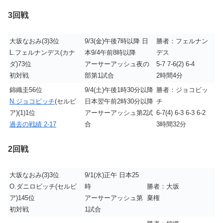
3回戦
大坂なおみ(3)3位
9/3(金)午後7時以降 日
勝者：フェルナン
L.フェルナンデス(カナ
本9/4午前8時以降
デス
ダ)73位
アーサーアッシュ夜の
5-7 7-6(2) 6-4
初対戦
部第1試合
2時間4分
錦織圭56位
9/4(土)午後1時30分以降
勝者：ジョコビッ
N.ジョコビッチ
(セルビ
日本翌午前2時30分以降
チ
ア)(1)1位
アーサーアッシュ第2試
6-7(4) 6-3 6-3 6-2
過去の戦績 2-17
合
3時間32分
2回戦
大坂なおみ(3)3位
9/1(水)正午 日本25
O.ダニロビッチ(セルビ
時
勝者：大坂
ア)145位
アーサーアッシュ第
棄権
初対戦
1試合