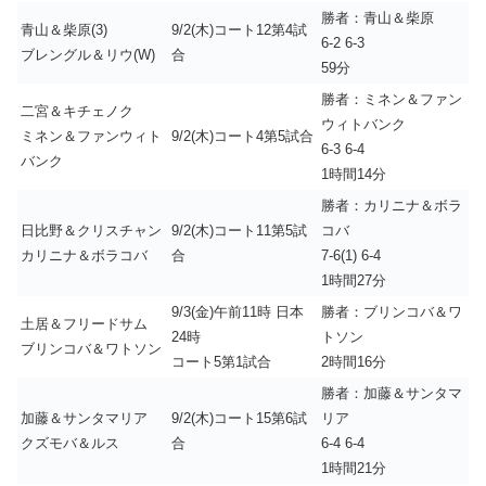
勝者：青山＆柴原
青山＆柴原(3)
9/2(木)コート12第4試
6-2 6-3
ブレングル＆リウ(W)
合
59分
勝者：ミネン＆ファン
二宮＆キチェノク
ウィトバンク
ミネン＆ファンウィト
9/2(木)コート4第5試合
6-3 6-4
バンク
1時間14分
勝者：カリニナ＆ボラ
日比野＆クリスチャン
9/2(木)コート11第5試
コバ
カリニナ＆ボラコバ
合
7-6(1) 6-4
1時間27分
9/3(金)午前11時 日本
勝者：ブリンコバ＆ワ
土居＆フリードサム
24時
トソン
ブリンコバ＆ワトソン
コート5第1試合
2時間16分
勝者：加藤＆サンタマ
加藤＆サンタマリア
9/2(木)コート15第6試
リア
クズモバ＆ルス
合
6-4 6-4
1時間21分