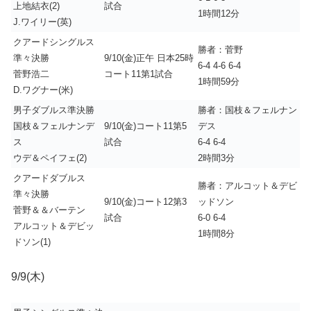
上地結衣(2)
試合
1時間12分
J.ワイリー(英)
クアードシングルス
勝者：菅野
準々決勝
9/10(金)正午 日本25時
6-4 4-6 6-4
菅野浩二
コート11第1試合
1時間59分
D.ワグナー(米)
男子ダブルス準決勝
勝者：国枝＆フェルナン
国枝＆フェルナンデ
9/10(金)コート11第5
デス
ス
試合
6-4 6-4
ウデ＆ペイフェ(2)
2時間3分
クアードダブルス
勝者：アルコット＆デビ
準々決勝
9/10(金)コート12第3
ッドソン
菅野＆＆バーテン
試合
6-0 6-4
アルコット＆デビッ
1時間8分
ドソン(1)
9/9(木)