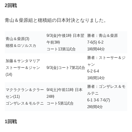
2回戦
青山＆柴原組と穂積組の日本対決となりました。
9/3(金)午後1時 日本翌
勝者：青山＆柴原
青山＆柴原(3)
午前3時
7-6(5) 6-2
穂積＆ロソルスカ
コート13第1試合
1時間44分
勝者：ストーサー＆ジ
加藤＆サンタマリア
ャン
ストーサー＆ジャン
9/3(金)コート7第2試合
6-2 6-4
(14)
1時間14分
勝者：ゴンザレス＆モ
マクラクラン＆クラー
9/4(土)午前11時 日本
ルテニ
セン(11)
24時
6-1 3-6 7-6(7)
ゴンザレス＆モルテニ
コート5第1試合
2時間4分
1回戦