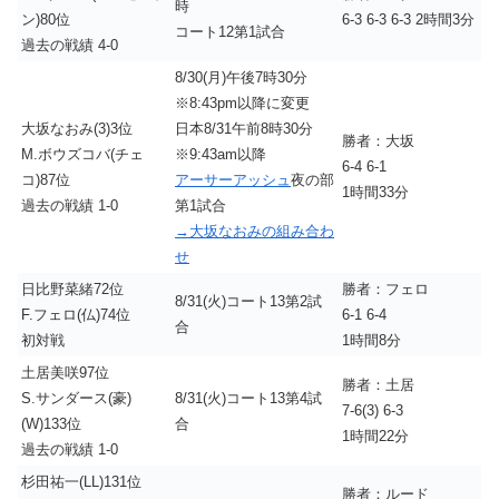
時
ン)80位
6-3 6-3 6-3 2時間3分
コート12第1試合
過去の戦績 4-0
8/30(月)午後7時30分
※8:43pm以降に変更
大坂なおみ(3)3位
日本8/31午前8時30分
勝者：大坂
M.ボウズコバ(チェ
※9:43am以降
6-4 6-1
コ)87位
アーサーアッシュ
夜の部
1時間33分
過去の戦績 1-0
第1試合
→大坂なおみの組み合わ
せ
日比野菜緒72位
勝者：フェロ
8/31(火)コート13第2試
F.フェロ(仏)74位
6-1 6-4
合
初対戦
1時間8分
土居美咲97位
勝者：土居
S.サンダース(豪)
8/31(火)コート13第4試
7-6(3) 6-3
(W)133位
合
1時間22分
過去の戦績 1-0
杉田祐一(LL)131位
勝者：ルード