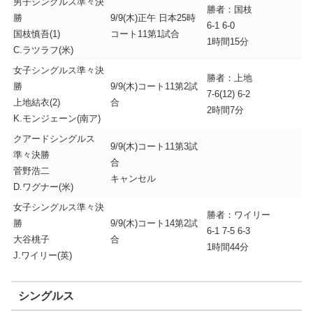
男子シングルス準々決
勝者：国枝
勝
9/9(木)正午 日本25時
6-1 6-0
国枝慎吾(1)
コート11第1試合
1時間15分
C.ラツラフ(米)
女子シングルス準々決
勝者：上地
勝
9/9(木)コート11第2試
7-6(12) 6-2
上地結衣(2)
合
2時間7分
K.モンジェーン(南ア)
クアードシングルス
9/9(木)コート11第3試
準々決勝
合
菅野浩二
キャンセル
D.ワグナー(米)
女子シングルス準々決
勝者：ワイリー
勝
9/9(木)コート14第2試
6-1 7-5 6-3
大谷桃子
合
1時間44分
J.ワイリー(英)
シングルス