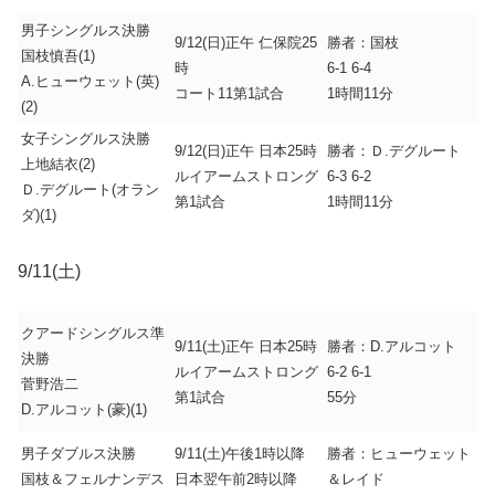
男子シングルス決勝
9/12(日)正午 仁保院25
勝者：国枝
国枝慎吾(1)
時
6-1 6-4
A.ヒューウェット(英)
コート11第1試合
1時間11分
(2)
女子シングルス決勝
9/12(日)正午 日本25時
勝者：Ｄ.デグルート
上地結衣(2)
ルイアームストロング
6-3 6-2
Ｄ.デグルート(オラン
第1試合
1時間11分
ダ)(1)
9/11(土)
クアードシングルス準
9/11(土)正午 日本25時
勝者：D.アルコット
決勝
ルイアームストロング
6-2 6-1
菅野浩二
第1試合
55分
D.アルコット(豪)(1)
男子ダブルス決勝
9/11(土)午後1時以降
勝者：ヒューウェット
国枝＆フェルナンデス
日本翌午前2時以降
＆レイド