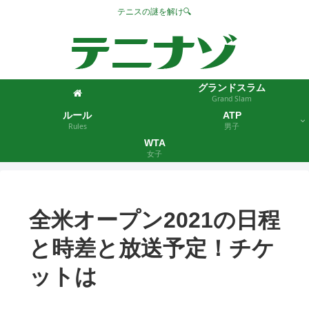
テニスの謎を解け🔍
グランドスラム
Grand Slam
ルール
ATP
Rules
男子
WTA
女子
全米オープン2021の日程
と時差と放送予定！チケ
ットは