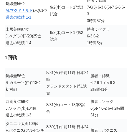
勝者：錦織
錦織圭56位
9/2(木)コート17第3
7-6(3) 6-3 6(5)-7 2-6 6-
M.マクドナルド
(米)61位
試合
3
過去の戦績 1-1
3時間57分
土居美咲97位
勝者：ペグラ
9/2(木)コート17第2
J.ペグラ(米)(23)25位
6-3 6-2
試合
過去の戦績 1-4
1時間5分
1回戦
8/31(火)午前11時 日本24
錦織圭56位
勝者：錦織
時
S.カルーソ(伊)113位
6-2 6-1 7-5 6-3
グランドスタンド第1試
初対戦
2時間41分
合
西岡良仁69位
勝者：ソック
8/31(火)コート13第3試
J.ソック(米)184位
6(5)-7 6-2 6-4 2時間
合
過去の戦績 1-3
51分
ダニエル太郎109位
8/30(月)午前11時 日本24
F.バグニス(アルゼンチ
勝者：バグニス