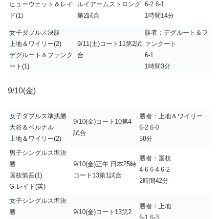
ヒューウェット＆レイ
ルイアームストロング
6-2 6-1
ド(1)
第2試合
1時間14分
女子ダブルス決勝
勝者：デグルート＆フ
上地＆ワイリー(2)
9/11(土)コート11第2試
ァンクート
デグルート＆ファンク
合
6-1
ート(1)
1時間3分
9/10(金)
女子ダブルス準決勝
勝者：上地＆ワイリー
9/10(金)コート10第4
大谷＆ベルナル
6-2 6-0
試合
上地＆ワイリー(2)
58分
男子シングルス準決
勝者：国枝
勝
9/10(金)正午 日本25時
4-6 6-4 6-2
国枝慎吾(1)
コート13第1試合
2時間42分
G.レイド(英)
女子シングルス準決
勝者：上地
勝
9/10(金)コート13第2
6-1 6-3