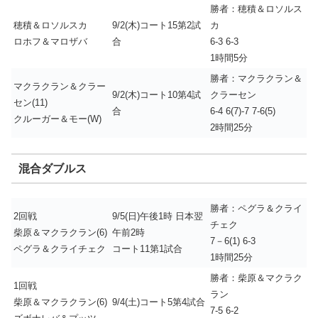
勝者：穂積＆ロソルス
穂積＆ロソルスカ
9/2(木)コート15第2試
カ
ロホフ＆マロザバ
合
6-3 6-3
1時間5分
勝者：マクラクラン＆
マクラクラン＆クラー
9/2(木)コート10第4試
クラーセン
セン(11)
合
6-4 6(7)-7 7-6(5)
クルーガー＆モー(W)
2時間25分
混合ダブルス
勝者：ペグラ＆クライ
2回戦
9/5(日)午後1時 日本翌
チェク
柴原＆マクラクラン(6)
午前2時
7－6(1) 6-3
ペグラ＆クライチェク
コート11第1試合
1時間25分
勝者：柴原＆マクラク
1回戦
ラン
柴原＆マクラクラン(6)
9/4(土)コート5第4試合
7-5 6-2