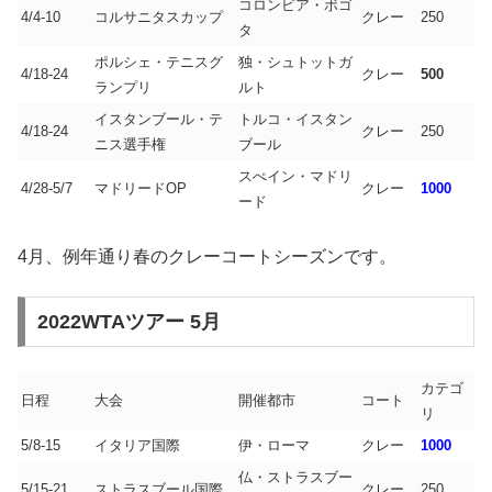
コロンビア・ボゴ
4/4-10
コルサニタスカップ
クレー
250
タ
ポルシェ・テニスグ
独・シュトットガ
4/18-24
クレー
500
ランプリ
ルト
イスタンブール・テ
トルコ・イスタン
4/18-24
クレー
250
ニス選手権
ブール
スぺイン・マドリ
4/28-5/7
マドリードOP
クレー
1000
ード
4月、例年通り春のクレーコートシーズンです。
2022WTAツアー 5月
カテゴ
日程
大会
開催都市
コート
リ
5/8-15
イタリア国際
伊・ローマ
クレー
1000
仏・ストラスブー
5/15-21
ストラスブール国際
クレー
250