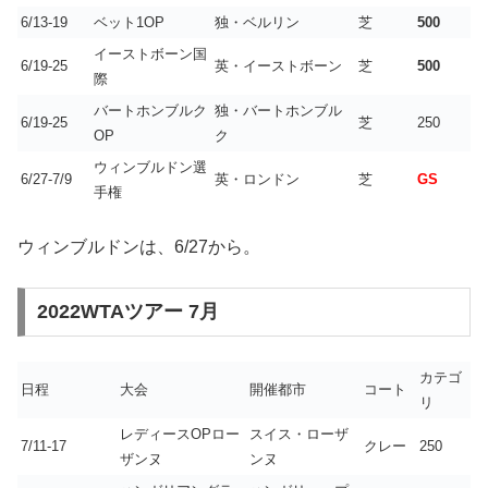
6/13-19
ベット1OP
独・ベルリン
芝
500
イーストボーン国
6/19-25
英・イーストボーン
芝
500
際
バートホンブルク
独・バートホンブル
6/19-25
芝
250
OP
ク
ウィンブルドン選
6/27-7/9
英・ロンドン
芝
GS
手権
ウィンブルドンは、6/27から。
2022WTAツアー 7月
カテゴ
日程
大会
開催都市
コート
リ
レディースOPロー
スイス・ローザ
7/11-17
クレー
250
ザンヌ
ンヌ