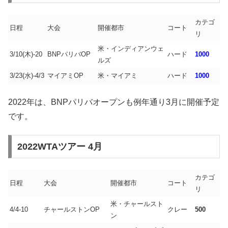
カテゴ
日程
大会
開催都市
コート
リ
米・インディアンウェ
3/10(木)-20
BNPパリバOP
ハード
1000
ルズ
3/23(水)-4/3
マイアミOP
米・マイアミ
ハード
1000
2022年は、BNPパリバオープンも例年通り3月に開催予定
です。
2022WTAツアー 4月
カテゴ
日程
大会
開催都市
コート
リ
米・チャールスト
4/4-10
チャールストンOP
クレー
500
ン