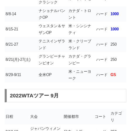
クラシック
ナショナルバン
カナダ・トロ
8/8-14
ハード
1000
クOP
ント
ウェスタン＆サ
米・シンシナ
8/15-21
ハード
1000
ザンOP
ティ
テニスインザラ
米・クリーブ
8/21-27
ハード
250
ンド
ランド
グランビーチャ
カナダ・グラ
8/21(月)-27(土)
ハード
250
ンピオン
ンビー
米・ニューヨ
8/29-9/11
全米OP
ハード
GS
ーク
2022WTAツアー 9月
カテゴ
日程
大会
開催都市
コート
リ
ジャパンウィメン