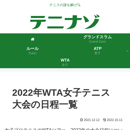
テニスの謎を解け🔍
グランドスラム
Grand Slam
ルール
ATP
Rules
男子
WTA
女子
2022年WTA女子テニス
大会の日程一覧
2021.12.12
2022.10.11