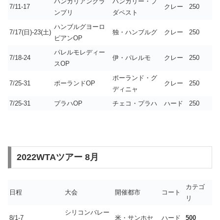
ハンガリアングラ
ハンガリー・プ
7/11-17
クレー
250
ンプリ
ダペスト
ハンブルグヨーロ
7/17(日)-23(土)
独・ハンブルグ
クレー
250
ピアンOP
パレルモレディー
7/18-24
伊・パレルモ
クレー
250
スOP
ポーランド・グ
7/25-31
ポーランドOP
クレー
250
ディニャ
7/25-31
プラハOP
チェコ・プラハ
ハード
250
2022WTAツアー 8月
カテゴ
日程
大会
開催都市
コート
リ
シリコンバレー
8/1-7
米・サンホセ
ハード
500