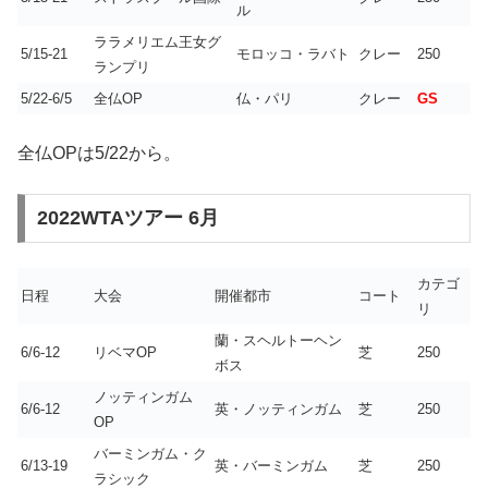
ル
ララメリエム王女グ
5/15-21
モロッコ・ラバト
クレー
250
ランプリ
5/22-6/5
全仏OP
仏・パリ
クレー
GS
全仏OPは5/22から。
2022WTAツアー 6月
カテゴ
日程
大会
開催都市
コート
リ
蘭・スヘルトーヘン
6/6-12
リベマOP
芝
250
ボス
ノッティンガム
6/6-12
英・ノッティンガム
芝
250
OP
バーミンガム・ク
6/13-19
英・バーミンガム
芝
250
ラシック