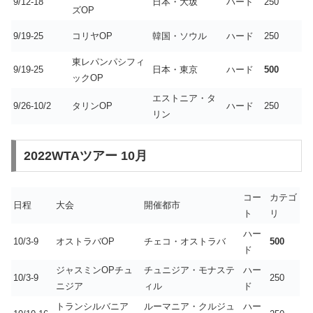
9/12-18
日本・大坂
ハード
250
ズOP
9/19-25
コリヤOP
韓国・ソウル
ハード
250
東レパンパシフィ
9/19-25
日本・東京
ハード
500
ックOP
エストニア・タ
9/26-10/2
タリンOP
ハード
250
リン
2022WTAツアー 10月
コー
カテゴ
日程
大会
開催都市
ト
リ
ハー
10/3-9
オストラバOP
チェコ・オストラバ
500
ド
ジャスミンOPチュ
チュニジア・モナステ
ハー
10/3-9
250
ニジア
ィル
ド
トランシルバニア
ルーマニア・クルジュ
ハー