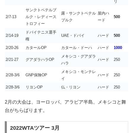
リ
サンクトペテルブ
露・サンクトペテル
屋内ハ
2/7-13
ルク・レディース
500
ブルク
ード
トロフィー
ドバイテニス選手
2/14-19
UAE・ドバイ
ハード
500
権
2/20-26
カタールOP
カタール・ドーハ
ハード
1000
メキシコ・グアダラ
2/21-27
グアダラハラOP
ハード
250
ハラ
メキシコ・モンテレ
2/28-3/6
GNP保険OP
ハード
250
イ
2/28-3/6
リヨンOP
仏・リヨン
ハード
250
2月の大会は、ヨーロッパ、アラビア半島、メキシコと舞
台がちらばります。
2022WTAツアー 3月