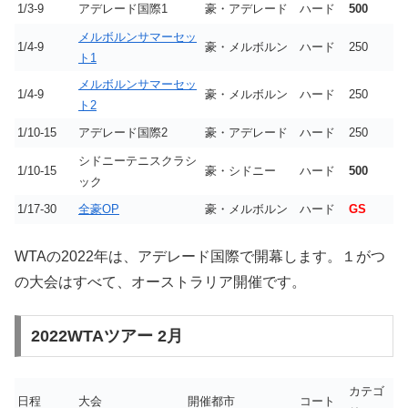
1/3-9
アデレード国際1
豪・アデレード
ハード
500
メルボルンサマーセッ
1/4-9
豪・メルボルン
ハード
250
ト1
メルボルンサマーセッ
1/4-9
豪・メルボルン
ハード
250
ト2
1/10-15
アデレード国際2
豪・アデレード
ハード
250
シドニーテニスクラシ
1/10-15
豪・シドニー
ハード
500
ック
1/17-30
全豪OP
豪・メルボルン
ハード
GS
WTAの2022年は、アデレード国際で開幕します。１がつ
の大会はすべて、オーストラリア開催です。
2022WTAツアー 2月
カテゴ
日程
大会
開催都市
コート