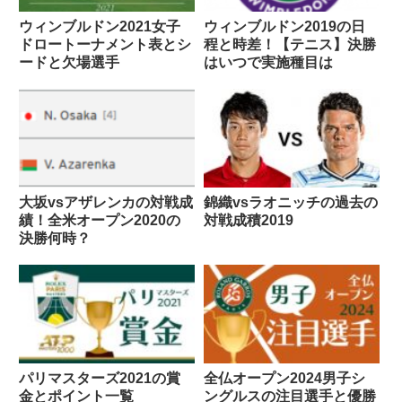
ウィンブルドン2021女子
ウィンブルドン2019の日
ドロートーナメント表とシ
程と時差！【テニス】決勝
ードと欠場選手
はいつで実施種目は
大坂vsアザレンカの対戦成
錦織vsラオニッチの過去の
績！全米オープン2020の
対戦成積2019
決勝何時？
パリマスターズ2021の賞
全仏オープン2024男子シ
金とポイント一覧
ングルスの注目選手と優勝