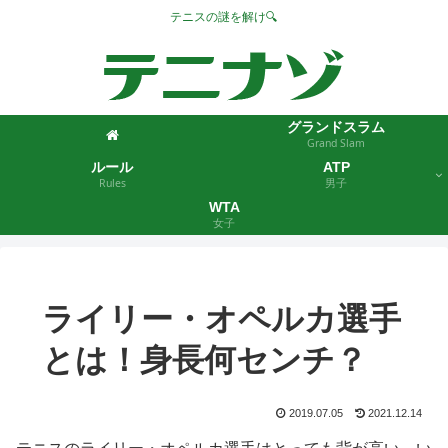
テニスの謎を解け🔍
グランドスラム
Grand Slam
ルール
ATP
Rules
男子
WTA
女子
ライリー・オペルカ選手
とは！身長何センチ？
2019.07.05
2021.12.14