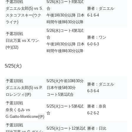
予選2回戦
5/26(水)コート8第3試
ダニエル太郎(5) vs S.
合
勝者：ダニエル
スタコフスキー(ウク
午後1時30分以降 日本
6-1 6-4
ライナ)
時間午後8時30分以降
5/26(水)コート4第3試
予選2回戦
合
勝者：ワン
日比万葉 vs X.ワン
午後1時30分以降 日本
6-0 6-3
(中)(32)
時間午後8時30分以降
5/25(火)
予選1回戦
5/25(火)午前10時30分
勝者：ダニエル
ダニエル太郎(5) vs P.
日本午後5時30分
6-3 6-4
ロレンツィ(伊)
コート5第1試合
予選1回戦
5/25(火)コート5第4試
勝者：奈良
奈良くるみ vs
合
6-2 6-2
G.Gatto-Monticone(伊)
予選1回戦
5/25(火)コート12第2試
勝者：日比
日比万葉 vs G.ガルシ