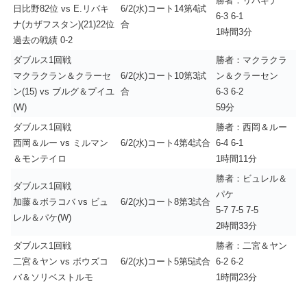
勝者：リバキナ
日比野82位 vs E.リバキ
6/2(水)コート14第4試
6-3 6-1
ナ(カザフスタン)(21)22位
合
1時間3分
過去の戦績 0-2
ダブルス1回戦
勝者：マクラクラ
マクラクラン＆クラーセ
6/2(水)コート10第3試
ン＆クラーセン
ン(15) vs ブルグ＆プイユ
合
6-3 6-2
(W)
59分
ダブルス1回戦
勝者：西岡＆ルー
西岡＆ルー vs ミルマン
6/2(水)コート4第4試合
6-4 6-1
＆モンテイロ
1時間11分
勝者：ビュレル＆
ダブルス1回戦
パケ
加藤＆ボラコバ vs ビュ
6/2(水)コート8第3試合
5-7 7-5 7-5
レル＆パケ(W)
2時間33分
ダブルス1回戦
勝者：二宮＆ヤン
二宮＆ヤン vs ボウズコ
6/2(水)コート5第5試合
6-2 6-2
バ＆ソリベストルモ
1時間23分