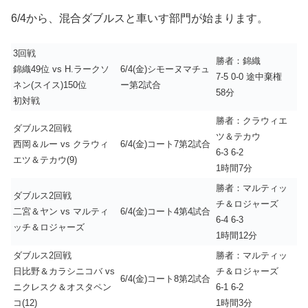
6/4から、混合ダブルスと車いす部門が始まります。
3回戦
勝者：錦織
錦織49位 vs H.ラークソ
6/4(金)シモーヌマチュ
7-5 0-0 途中棄権
ネン(スイス)150位
ー第2試合
58分
初対戦
勝者：クラウィエ
ダブルス2回戦
ツ＆テカウ
西岡＆ルー vs クラウィ
6/4(金)コート7第2試合
6-3 6-2
エツ＆テカウ(9)
1時間7分
勝者：マルティッ
ダブルス2回戦
チ＆ロジャーズ
二宮＆ヤン vs マルティ
6/4(金)コート4第4試合
6-4 6-3
ッチ＆ロジャーズ
1時間12分
ダブルス2回戦
勝者：マルティッ
日比野＆カラシニコバ vs
チ＆ロジャーズ
6/4(金)コート8第2試合
ニクレスク＆オスタペン
6-1 6-2
コ(12)
1時間3分