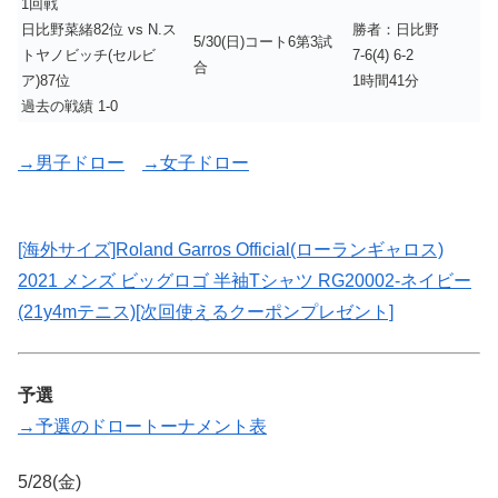
1回戦
日比野菜緒82位 vs N.ス
勝者：日比野
5/30(日)コート6第3試
トヤノビッチ(セルビ
7-6(4) 6-2
合
ア)87位
1時間41分
過去の戦績 1-0
→男子ドロー
→女子ドロー
[海外サイズ]Roland Garros Official(ローランギャロス)
2021 メンズ ビッグロゴ 半袖Tシャツ RG20002-ネイビー
(21y4mテニス)[次回使えるクーポンプレゼント]
予選
→予選のドロートーナメント表
5/28(金)