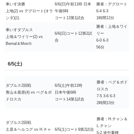
車いす決勝
6/6(日)午前11時 日本
勝者：デグロート
上地(2) vs デグロート(オラ
午後6時
6-4 6-3
ンダ)(1)
コート13第1試合
1時間12分
勝者：上地＆ワイ
車いすダブルス
6/6(日)コート12第2試
リー
上地＆ワイリー(2) vs
合
6-0 6-3
Bernal＆Morch
56分
6/5(土)
勝者：ベグ＆ポド
ダブルス2回戦
6/5(土)午前11時
ロスカ
青山＆柴原(4) vs ベグ＆ポ
日本午後6時
7-5 3-6 6-3
ドロスカ
コート14第1試合
2時間13分
勝者：H.チャン＆
ダブルス2回戦
L.チャン
土居＆ヘルコグ vs H.チャ
6/5(土)コート9第2試合
5-2 途中棄権