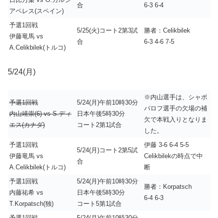
合
6-3 6-4
アペレス(スペイン)
予選1回戦
5/25(火)コート2第3試
勝者：Celikbilek
伊藤竜馬 vs
合
6-3 4-6 7-5
A.Celikbilek(トルコ)
5/24(月)
※内山選手は、シャポ
予選1回戦
5/24(月)午前10時30分
バロフ選手の欠場の補
内山靖崇(6) vs S.ディ
日本午後5時30分
欠で本戦入りとなりま
エス(カナダ)
コート2第1試合
した。
予選1回戦
伊藤 3-6 6-4 5-5
5/24(月)コート2第5試
伊藤竜馬 vs
Celikbilekの時点で中
合
A.Celikbilek(トルコ)
断
予選1回戦
5/24(月)午前10時30分
勝者：Korpatsch
内藤祐希 vs
日本午後5時30分
6-4 6-3
T.Korpatsch(独)
コート5第1試合
予選1回戦
5/24(月)午前10時30分