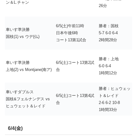
ン＆L.チャン
26分
6/5(土)午前11時
勝者：国枝
車いす準決勝
日本午後6時
5-7 6-0 6-4
国枝(1) vs ウデ(仏)
コート13第1試合
2時間28分
勝者：上地
車いす準決勝
6/5(土)コート13第2試
6-0 6-4
上地(2) vs Montjane(南ア)
合
1時間12分
勝者：ヒュウェッ
車いすダブルス
6/5(土)コート13第4試
ト＆レイド
国枝&フェルナンデス vs
合
2-6 6-2 10-8
ヒュウェット＆レイド
1時間33分
6/4(金)