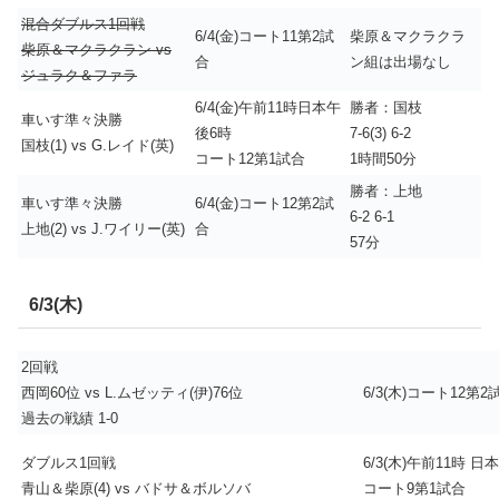
混合ダブルス1回戦
6/4(金)コート11第2試
柴原＆マクラクラ
柴原＆マクラクラン vs
合
ン組は出場なし
ジュラク＆ファラ
6/4(金)午前11時日本午
勝者：国枝
車いす準々決勝
後6時
7-6(3) 6-2
国枝(1) vs G.レイド(英)
コート12第1試合
1時間50分
勝者：上地
車いす準々決勝
6/4(金)コート12第2試
6-2 6-1
上地(2) vs J.ワイリー(英)
合
57分
6/3(木)
2回戦
西岡60位 vs L.ムゼッティ(伊)76位
6/3(木)コート12第2
過去の戦績 1-0
ダブルス1回戦
6/3(木)午前11時 日
青山＆柴原(4) vs バドサ＆ボルソバ
コート9第1試合