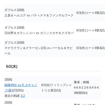
ダブルス1回戦
6/3(木)コート9第2試
土居＆ヘルコグ vs パティナマ＆ファンデルフーク
ダブルス1回戦
6/3(木)コート9第3試
日比野＆カラシニコバ vs カリンスカヤ＆クズモバ
ダブルス2回戦
マクラクラン＆クラーセン(15) vs パーセル＆サビ
6/3(木)コート9第4試
ール
6/2(水)
2回戦
勝者：錦織
錦織49位 vs K.カチャノ
6/2(水)フィリップシャ
4-6 6-2 2-6 6-4 6-4
フ(露)
(23)25位
トリエ第2試合
3時間59分
過去の戦績
3-2
2回戦