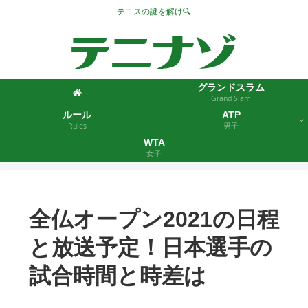
テニスの謎を解け🔍
グランドスラム
Grand Slam
ルール
ATP
Rules
男子
WTA
女子
全仏オープン2021の日程
と放送予定！日本選手の
試合時間と時差は