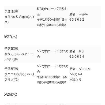
5/28(金)コート7第3試
予選3回戦
合
勝者：Vogele
奈良 vs S.Vogele(スイ
午後1時30分以降 日本
6-3 3-6 6-2
ス)
時間午後8時30分以降
5/27(木)
予選2回戦
5/27(木)コート13第2試
勝者：奈良
奈良くるみ vs V.トモ
合
6-3 0-6 6-4
バ(伊)(16)
5/27(木)コート14第3試
予選3回戦
勝者：ダニエル
合
ダニエル太郎(5) vs Q.
7-6(7) 6-1
午後1時30分以降 日本
アリス(仏)
本戦入り
時間午後8時30分以降
5/26(水)