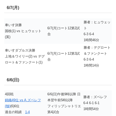
6/7(月)
勝者：ヒュウェッ
車いす決勝
6/7(月)コート12第2試
ト
国枝(1) vs ヒュウェット
合
6-3 6-4
(英)
1時間46分
勝者：デグロート
車いすダブルス決勝
6/7(月)コート12第3試
＆ファンクート
上地＆ワイリー(2) vs デグ
合
6-3 6-4
ロート＆ファンクート(1)
1時間14分
6/6(日)
4回戦
6/6(日)午後9時以降 日
勝者：ズベレフ
錦織49位 vs A.ズベレフ
本翌午前5時以降
6-4 6-1 6-1
(独)
(6)6位
フィリップシャトリエ
1時間54分
過去の戦績
1-4
第4試合