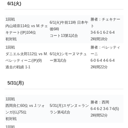
6/1(火)
1回戦
勝者：チェキナー
6/1(火)午前11時 日本午
内山靖崇114位 vs M.チェ
ト
後6時
キナート(伊)104位
3-6 6-1 6-2 6-4
コート13第1試合
初対戦
2時間18分
1回戦
勝者：ベレッティ
ダニエル太郎112位 vs M.
6/1(火)シモーヌマチュ
ーニ
ベレッティーニ(伊)(9)
ー第3試合
6-0 6-4 4-6 6-4
過去の戦績 1-1
2時間22分
5/31(月)
1回戦
勝者：西岡
西岡良仁60位 vs J.ツォ
5/31(月)スザンヌ＝ラン
6-4 6-2 3-6 7-6(5)
ンガ(仏)75位
ラン第4試合
2時間52分
初対戦
1回戦