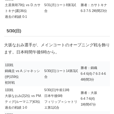
土居美咲79位 vs D.カサ
5/31(月)コート8第3試
勝者：カサトキナ
トキナ(露)36位
合
6-3 7-5 2時間23分
過去の戦績 0-1
5/30(日)
大坂なおみ選手が、メインコートのオープニング戦を飾り
ます。日本時間午後6時から。
1回戦
勝者：錦織
錦織圭 vs A.ジャネッシ
5/30(日)コート14第3試
6-4 6(4)-7 6-3 4-6
(伊)159位
合
4時間3分
初対戦
1回戦
5/30(日)午前11時
勝者：大坂
大坂なおみ(2)2位 vs PM.
日本午後6時
6-4 7-6(4)
ティグ(ルーマニア)63位
フィリップ＝シャトリ
1時間47分
過去の戦績 1-0
エ第1試合