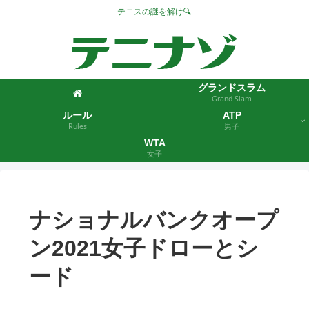
テニスの謎を解け🔍
グランドスラム
Grand Slam
ルール
ATP
Rules
男子
WTA
女子
ナショナルバンクオープ
ン2021女子ドローとシ
ード