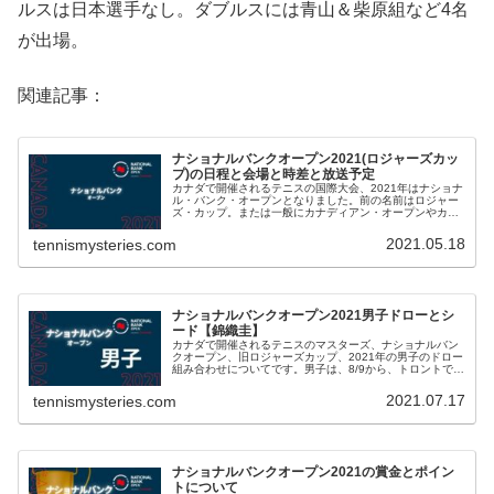
ルスは日本選手なし。ダブルスには青山＆柴原組など4名
が出場。
関連記事：
ナショナルバンクオープン2021(ロジャーズカッ
プ)の日程と会場と時差と放送予定
カナダで開催されるテニスの国際大会、2021年はナショナ
ル・バンク・オープンとなりました。前の名前はロジャー
ズ・カップ。または一般にカナディアン・オープンやカナ
ディアン・マスターズの名でも知られています。ナショナ
ルバンクオープン2021の大...
2021.05.18
tennismysteries.com
ナショナルバンクオープン2021男子ドローとシ
ード【錦織圭】
カナダで開催されるテニスのマスターズ、ナショナルバン
クオープン、旧ロジャーズカップ、2021年の男子のドロー
組み合わせについてです。男子は、8/9から、トロントで開
催されます。→女子のドローはこちらナショナルバンクオ
ープン2021男子ドロー...
2021.07.17
tennismysteries.com
ナショナルバンクオープン2021の賞金とポイン
トについて