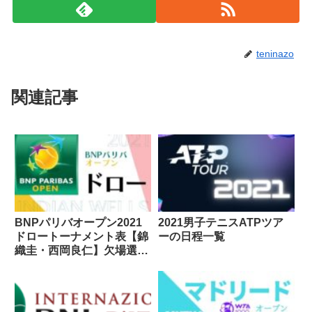
teninazo
関連記事
BNPパリバオープン2021
2021男子テニスATPツア
ドロートーナメント表【錦
ーの日程一覧
織圭・西岡良仁】欠場選手
は