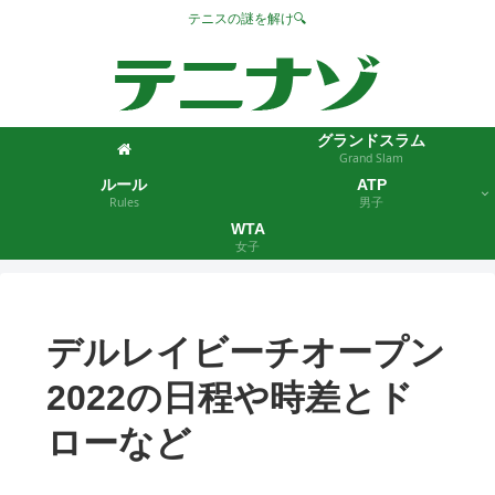
テニスの謎を解け🔍
グランドスラム
Grand Slam
ルール
ATP
Rules
男子
WTA
女子
デルレイビーチオープン
2022の日程や時差とド
ローなど